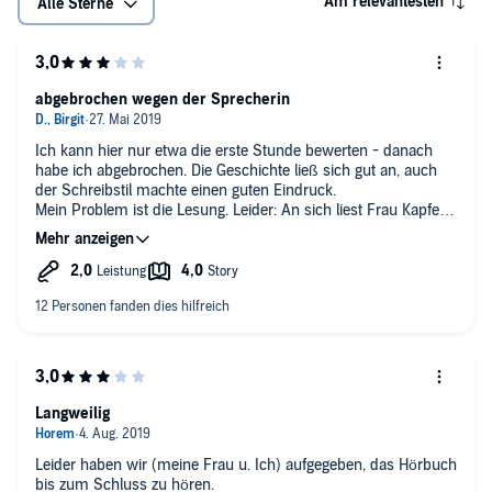
Am relevantesten
Alle Sterne
abgebrochen wegen der Sprecherin
Ich kann hier nur etwa die erste Stunde bewerten - danach
habe ich abgebrochen. Die Geschichte ließ sich gut an, auch
der Schreibstil machte einen guten Eindruck.
Mein Problem ist die Lesung. Leider: An sich liest Frau Kapfer
wirklich gut, auch liest sie mit guter Betonung (warum auch
immer der Name des Protagonisten nach wenigen Sätzen von
"LEvi" zu "leVI" wechselt...) und abwechslungsreich. So ist es
auch in der Hörprobe gut zu hören. Jedoch verleiht sie im
späteren Verlauf den verschiedenen Charakteren so ( m. E.
übertrieben) viel Abwechslung und eigenen Charakter, dass es
mich nervt. Wenn eine Person permanent und ausnahmslos
süffisant-überheblich redet und eine andere, vom Autor als
"ätherische Schönheit" bezeichnete, total realitätsfremd
dümmlich-entrückt herumflötet, ist das mehr, als ich auf
Langweilig
Dauer ertragen kann. Wirklich schade. Hier wäre weniger mehr
gewesen.
Leider haben wir (meine Frau u. Ich) aufgegeben, das Hörbuch
bis zum Schluss zu hören.