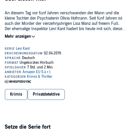
An diesem Tag vor fünf Jahren verschwanden der Mann und die
kleine Tochter der Psychiaterin Olivia Hofmann. Seit fünf Jahren ist
auch der Mörder der vierzehnjährigen Lisa Manz auf freiem Fuß.
Der ehemalige Inspektor Levi Kant hadert bis heute mit sich, diesen
Mord nicht aufgeklärt zu haben. Bis ausgerechnet die Psychiaterin
Olivia Hofmann ein Lebenszeichen von Lisa Manz erhält ...
Lebt Lisa Manz doch noch? Wer ist dann das Mädchen, das auf so
grausame Weise verbrannt ist? Als Levi Kant gemeinsam mit Olivia
Hofmann den Fall neu aufrollt, stoßen sie auf ein böses Geheimnis.
>> Diese ungekürzte Hörbuch-Fassung genießt du exklusiv nur bei
Audible.
©2019 Amazon EU S.à r.l. (P)2019 Amazon EU S.à.r.l.
Krimis
Privatdetektive
Setze die Serie fort