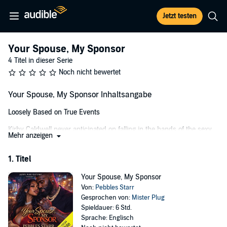
Jetzt testen
Your Spouse, My Sponsor
4 Titel in dieser Serie
Noch nicht bewertet
Your Spouse, My Sponsor Inhaltsangabe
Loosely Based on True Events
Kirby Caldwell never anticipated on falling in the hands of the sexy,
Mehr anzeigen
rich and, authoritative Castle Black. Nineteen years her senior, the
powerful drug lord stakes his claim the moment he lays eyes on
1. Titel
her. Nothing will stop him from courting Kirby - not even his wife or
nephew, Grip, who ironically shares a past and burning desire for
Your Spouse, My Sponsor
his new love interest. When skeletons begin tumbling out of the
Von:
Pebbles Starr
closet and buried secrets are revealed, who will triumph and who
Gesprochen von:
Mister Plug
will end up brokenhearted in the end?
Spieldauer: 6 Std.
©2015 Jade Jones (P)2016 Jade Jones
Sprache: Englisch