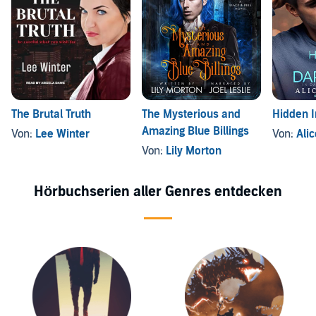
The Brutal Truth
The Mysterious and
Hidden 
Amazing Blue Billings
Von:
Lee Winter
Von:
Ali
Von:
Lily Morton
Hörbuchserien aller Genres entdecken