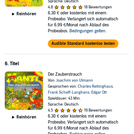
Sprache: Deutsch
4,8
18 Bewertungen
6,30 €
oder kostenlos mit einem
Reinhören
Probeabo. Verlängert sich automatisch
für 6,99 €/Monat nach Ablauf des
Probeabos.
Bedingungen gelten
.
Audible Standard kostenlos testen
6. Titel
Der Zauberstrauch
Von:
Joachim von Ulmann
Gesprochen von:
Charles Rettinghaus
,
Frank Schaff-Langhans
,
Edgar Ott
Spieldauer: 43 Min.
Sprache: Deutsch
4,5
19 Bewertungen
6,30 €
oder kostenlos mit einem
Reinhören
Probeabo. Verlängert sich automatisch
für 6,99 €/Monat nach Ablauf des