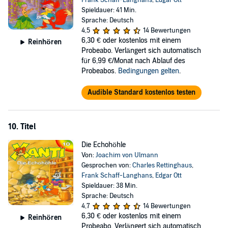
Spieldauer: 41 Min.
Sprache: Deutsch
4,5
14 Bewertungen
6,30 €
oder kostenlos mit einem
Reinhören
Probeabo. Verlängert sich automatisch
für 6,99 €/Monat nach Ablauf des
Probeabos.
Bedingungen gelten
.
Audible Standard kostenlos testen
10. Titel
Die Echohöhle
Von:
Joachim von Ulmann
Gesprochen von:
Charles Rettinghaus
,
Frank Schaff-Langhans
,
Edgar Ott
Spieldauer: 38 Min.
Sprache: Deutsch
4,7
14 Bewertungen
6,30 €
oder kostenlos mit einem
Reinhören
Probeabo. Verlängert sich automatisch