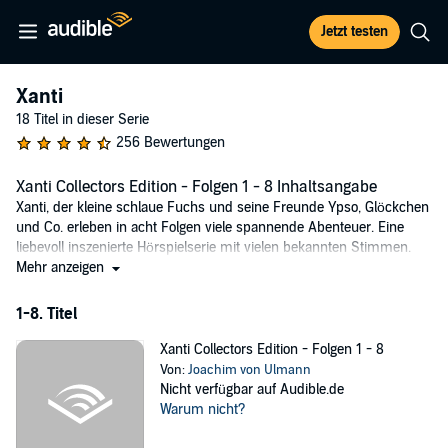
Jetzt testen
Xanti
18 Titel in dieser Serie
256 Bewertungen
Xanti Collectors Edition - Folgen 1 - 8 Inhaltsangabe
Xanti, der kleine schlaue Fuchs und seine Freunde Ypso, Glöckchen
und Co. erleben in acht Folgen viele spannende Abenteuer. Eine
liebevoll inszenierte Hörspielserie mit vielen bekannten Stimmen.
Viele Fans haben lange darauf gewartet. Jetzt ist Xanti endlich
Mehr anzeigen
wieder erhältlich.
1-8. Titel
Mit den Folgen:
Xanti Collectors Edition - Folgen 1 - 8
Im Wunderwald
Von:
Joachim von Ulmann
Der Honigdieb
Nicht verfügbar auf Audible.de
Wo ist Susi?
Warum nicht?
Die Lachwurzel
Der Trollschatz