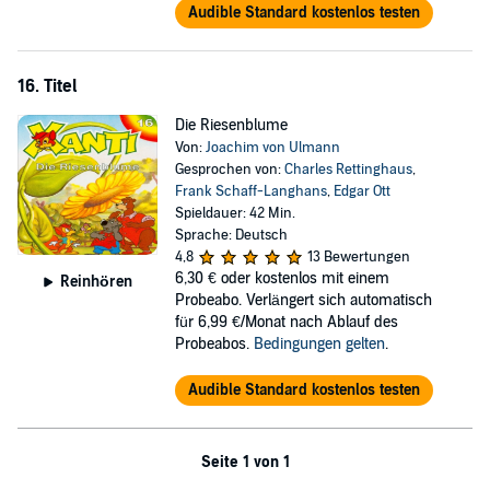
Audible Standard kostenlos testen
16. Titel
Die Riesenblume
Von:
Joachim von Ulmann
Gesprochen von:
Charles Rettinghaus
,
Frank Schaff-Langhans
,
Edgar Ott
Spieldauer: 42 Min.
Sprache: Deutsch
4,8
13 Bewertungen
6,30 €
oder kostenlos mit einem
Reinhören
Probeabo. Verlängert sich automatisch
für 6,99 €/Monat nach Ablauf des
Probeabos.
Bedingungen gelten
.
Audible Standard kostenlos testen
Seite 1 von 1