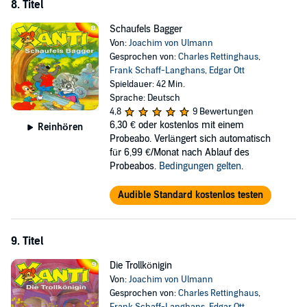
8. Titel
Schaufels Bagger
Von:
Joachim von Ulmann
Gesprochen von:
Charles Rettinghaus
,
Frank Schaff-Langhans
,
Edgar Ott
Spieldauer: 42 Min.
Sprache: Deutsch
4,8
9 Bewertungen
6,30 €
oder kostenlos mit einem
Reinhören
Probeabo. Verlängert sich automatisch
für 6,99 €/Monat nach Ablauf des
Probeabos.
Bedingungen gelten
.
Audible Standard kostenlos testen
9. Titel
Die Trollkönigin
Von:
Joachim von Ulmann
Gesprochen von:
Charles Rettinghaus
,
Frank Schaff-Langhans
,
Edgar Ott