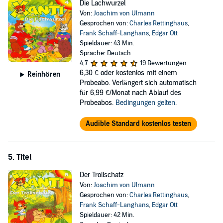
Die Lachwurzel
Von:
Joachim von Ulmann
Gesprochen von:
Charles Rettinghaus
,
Frank Schaff-Langhans
,
Edgar Ott
Spieldauer: 43 Min.
Sprache: Deutsch
4,7
19 Bewertungen
6,30 €
oder kostenlos mit einem
Reinhören
Probeabo. Verlängert sich automatisch
für 6,99 €/Monat nach Ablauf des
Probeabos.
Bedingungen gelten
.
Audible Standard kostenlos testen
5. Titel
Der Trollschatz
Von:
Joachim von Ulmann
Gesprochen von:
Charles Rettinghaus
,
Frank Schaff-Langhans
,
Edgar Ott
Spieldauer: 42 Min.