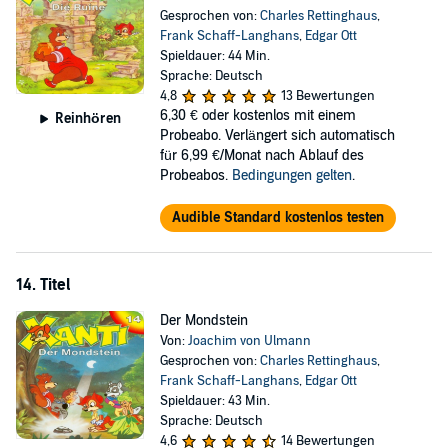
Gesprochen von:
Charles Rettinghaus
,
Frank Schaff-Langhans
,
Edgar Ott
Spieldauer: 44 Min.
Sprache: Deutsch
4,8
13 Bewertungen
6,30 €
oder kostenlos mit einem
Reinhören
Probeabo. Verlängert sich automatisch
für 6,99 €/Monat nach Ablauf des
Probeabos.
Bedingungen gelten
.
Audible Standard kostenlos testen
14. Titel
Der Mondstein
Von:
Joachim von Ulmann
Gesprochen von:
Charles Rettinghaus
,
Frank Schaff-Langhans
,
Edgar Ott
Spieldauer: 43 Min.
Sprache: Deutsch
4,6
14 Bewertungen