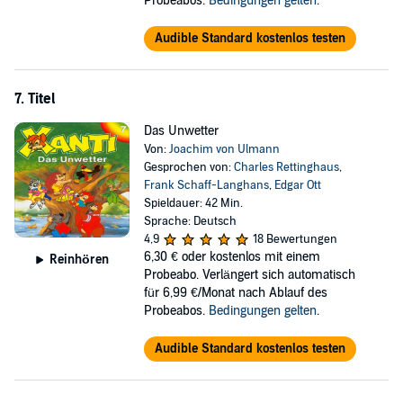
Probeabos.
Bedingungen gelten
.
Audible Standard kostenlos testen
7. Titel
Das Unwetter
Von:
Joachim von Ulmann
Gesprochen von:
Charles Rettinghaus
,
Frank Schaff-Langhans
,
Edgar Ott
Spieldauer: 42 Min.
Sprache: Deutsch
4,9
18 Bewertungen
6,30 €
oder kostenlos mit einem
Reinhören
Probeabo. Verlängert sich automatisch
für 6,99 €/Monat nach Ablauf des
Probeabos.
Bedingungen gelten
.
Audible Standard kostenlos testen