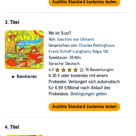
Audible Standard kostenlos testen
3. Titel
Wo ist Susi?
Von:
Joachim von Ulmann
Gesprochen von:
Charles Rettinghaus
,
Frank Schaff-Langhans
,
Edgar Ott
Spieldauer: 38 Min.
Sprache: Deutsch
4,3
16 Bewertungen
6,30 €
oder kostenlos mit einem
Reinhören
Probeabo. Verlängert sich automatisch
für 6,99 €/Monat nach Ablauf des
Probeabos.
Bedingungen gelten
.
Audible Standard kostenlos testen
4. Titel