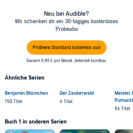
Neu bei Audible?
Wir schenken dir ein 30-tägiges kostenloses
Probeabo
Probiere Standard kostenlos aus
Danach 6,99 € pro Monat. Jederzeit kündbar.
Ähnliche Serien
Benjamin Blümchen
Der Zauberwald
Meister 
Pumuckl
150 Titel
4 Titel
84 Titel
Buch 1 in anderen Serien