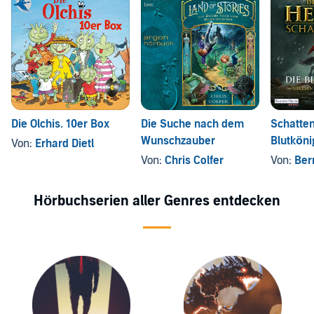
Die Olchis. 10er Box
Die Suche nach dem
Schatten
Wunschzauber
Blutköni
Von:
Erhard Dietl
Von:
Chris Colfer
Von:
Ber
Hörbuchserien aller Genres entdecken