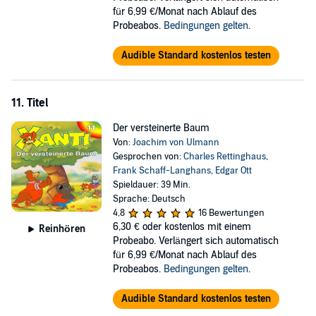
für 6,99 €/Monat nach Ablauf des
Probeabos.
Bedingungen gelten
.
Audible Standard kostenlos testen
11. Titel
Der versteinerte Baum
Von:
Joachim von Ulmann
Gesprochen von:
Charles Rettinghaus
,
Frank Schaff-Langhans
,
Edgar Ott
Spieldauer: 39 Min.
Sprache: Deutsch
4,8
16 Bewertungen
6,30 €
oder kostenlos mit einem
Reinhören
Probeabo. Verlängert sich automatisch
für 6,99 €/Monat nach Ablauf des
Probeabos.
Bedingungen gelten
.
Audible Standard kostenlos testen