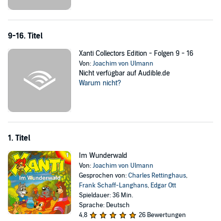
Der Zauberstrauch
Das Unwetter
Schaufels Bagger
9-16. Titel
©2010 KIDDINX Studios GmbH (P)2010 KIDDINX Studios GmbH
Xanti Collectors Edition - Folgen 9 - 16
Von:
Joachim von Ulmann
Nicht verfügbar auf Audible.de
Warum nicht?
1. Titel
Im Wunderwald
Von:
Joachim von Ulmann
Gesprochen von:
Charles Rettinghaus
,
Frank Schaff-Langhans
,
Edgar Ott
Spieldauer: 36 Min.
Sprache: Deutsch
4,8
26 Bewertungen