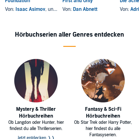
Foundation
First and Only
Die Sche
Von:
Isaac Asimov
, und andere
Von:
Dan Abnett
Von:
Adri
Hörbuchserien aller Genres entdecken
Mystery & Thriller
Fantasy & Sci-Fi
Hörbuchreihen
Hörbuchreihen
Ob Langdon oder Hunter, hier
Ob Star Trek oder Harry Potter,
findest du alle Thrillerserien.
hier findest du alle
Fantasyserien.
Jetzt entdecken ❭❭