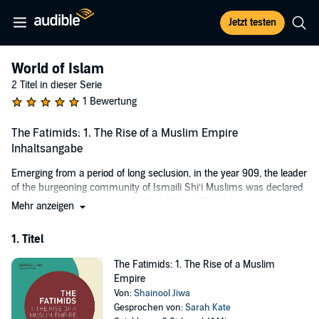
Jetzt testen
World of Islam
2 Titel in dieser Serie
1 Bewertung
The Fatimids: 1. The Rise of a Muslim Empire
Inhaltsangabe
Emerging from a period of long seclusion, in the year 909, the leader
of the burgeoning community of Ismaili Shi‘i Muslims was declared
the first Fatimid Imam-caliph. Abd Allah al-Mahdi founded the only
Mehr anzeigen
sustained Shi‘i dynasty (909-1171) to rule over substantial parts of
the medieval Muslim world, rivaling both the Umayyads of Spain
1. Titel
and the Abbasids. At its peak, the Fatimid Empire extended from
the Atlantic shores of North Africa, across the southern
The Fatimids: 1. The Rise of a Muslim
Mediterranean, and down both sides of the Red Sea, covering also
Empire
Mecca and Medina.
Von:
Shainool Jiwa
Gesprochen von:
Sarah Kate
This accessible history, the first of two volumes, tells the story of the