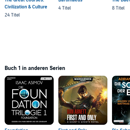
The Great Courses:
Bartimaeus
The Daev
Civilization & Culture
4 Titel
8 Titel
24 Titel
Buch 1 in anderen Serien