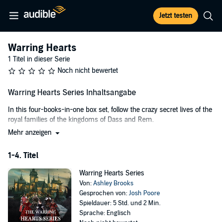
Jetzt testen
Warring Hearts
1 Titel in dieser Serie
Noch nicht bewertet
Warring Hearts Series Inhaltsangabe
In this four-books-in-one box set, follow the crazy secret lives of the
royal families of the kingdoms of Dass and Rem.
Mehr anzeigen
Learn how secrets, lies, and betrayal can change the course of so
many lives. And uncover things that no one can even imagine, so
1-4. Titel
much so that even love may not be able to withstand.
Warring Hearts Series
©2022 Ashley Brooks (P)2023 Ashley Brooks
Von:
Ashley Brooks
Gesprochen von:
Josh Poore
Spieldauer: 5 Std. und 2 Min.
Sprache: Englisch