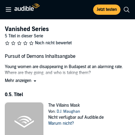
Jetzt testen
Vanished Series
5 Titel in dieser Serie
Noch nicht bewertet
Pursuit of Demons Inhaltsangabe
Young women are disappearing in Budapest at an alarming rate.
Where are they going, and who is taking them?
Mehr anzeigen
Peter Andrassy, a retired NYC detective, has reluctantly accepted a
new position with the human-trafficking task force in Budapest. He
0.5. Titel
returned to Hungary to avoid violent crimes against women, and
now finds himself surrounded by them.
The Villains Mask
He’s at a crossroads when a young woman comes to him pleading
Von:
D.J. Maughan
for help. Her best friend has disappeared under mysterious
Nicht verfügbar auf Audible.de
circumstances. When Zsuzsa, the intoxicating bartender he’s
Warum nicht?
developed feelings for, offers to help. He knows he’s walking a