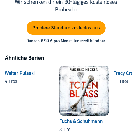
Wir schenken dir ein 30-tägiges kostenloses
Probeabo
Probiere Standard kostenlos aus
Danach 6,99 € pro Monat. Jederzeit kündbar.
Ähnliche Serien
Walter Pulaski
Tracy Cr
4 Titel
11 Titel
Fuchs & Schuhmann
3 Titel