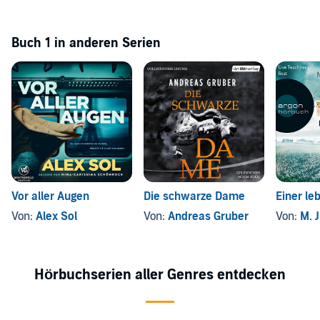
Buch 1 in anderen Serien
Vor aller Augen
Die schwarze Dame
Einer leb
Von:
Alex Sol
Von:
Andreas Gruber
Von:
M. J
Hörbuchserien aller Genres entdecken