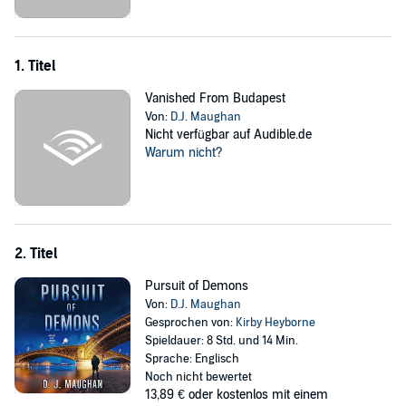
dangerous line. Will he put another woman he loves at risk? Can he
trust the other members of the task force?
Download
Pursuit of Demons
now and learn if Peter can save the
1. Titel
missing women and uncover the truth.
Vanished From Budapest
©2023 D.J. Maughan (P)2023 D.J. Maughan
Von:
D.J. Maughan
Nicht verfügbar auf Audible.de
Warum nicht?
2. Titel
Pursuit of Demons
Von:
D.J. Maughan
Gesprochen von:
Kirby Heyborne
Spieldauer: 8 Std. und 14 Min.
Sprache: Englisch
Noch nicht bewertet
13,89 €
oder kostenlos mit einem