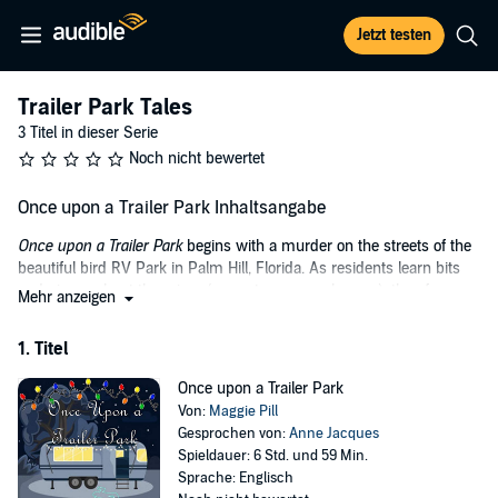
Jetzt testen
Trailer Park Tales
3 Titel in dieser Serie
Noch nicht bewertet
Once upon a Trailer Park Inhaltsangabe
Once upon a Trailer Park
begins with a murder on the streets of the
beautiful bird RV Park in Palm Hill, Florida. As residents learn bits
and pieces about the crime (some true, some less so), they form
Mehr anzeigen
and reform theories of the killer’s identity. It’s the park weirdo. It’s
the ex-wife. It’s the victim’s employer.
1. Titel
For a few couples in the park, it's important to find out the truth -
Once upon a Trailer Park
some due to friendship, some from fear, some to protect
Von:
Maggie Pill
themselves.
Gesprochen von:
Anne Jacques
What soon becomes clear is that asking too many questions brings
Spieldauer: 6 Std. und 59 Min.
danger. In fact, for one unlucky senior citizen, it could spell disaster.
Sprache: Englisch