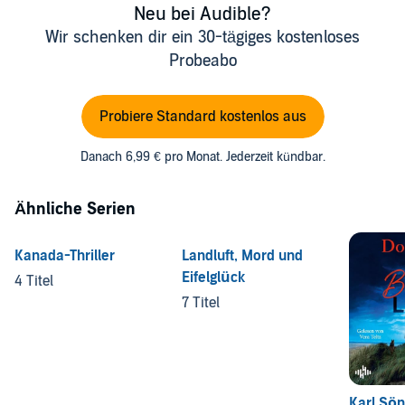
Neu bei Audible?
Wir schenken dir ein 30-tägiges kostenloses
Probeabo
Probiere Standard kostenlos aus
Danach 6,99 € pro Monat. Jederzeit kündbar.
Ähnliche Serien
Kanada-Thriller
Landluft, Mord und
Eifelglück
4 Titel
7 Titel
Karl Sö