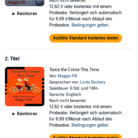
Noch nicht bewertet
A new series that’s suspenseful, humorous, and focused on
12,62 €
oder kostenlos mit einem
mature couples with loving (but, sometimes, contentious)
Probeabo. Verlängert sich automatisch
Reinhören
relationships.
für 6,99 €/Monat nach Ablauf des
Probeabos.
Bedingungen gelten
.
©2019 Peg Herring (P)2020 Peg Herring
Audible Standard kostenlos testen
2. Titel
Twice the Crime This Time
Von:
Maggie Pill
Gesprochen von:
Linda Dockery
Spieldauer: 6 Std. und 1 Min.
Sprache: Englisch
Noch nicht bewertet
12,62 €
oder kostenlos mit einem
Probeabo. Verlängert sich automatisch
Reinhören
für 6,99 €/Monat nach Ablauf des
Probeabos.
Bedingungen gelten
.