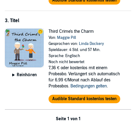
Audible Standard kostenlos testen
3. Titel
Third Crime's the Charm
Von:
Maggie Pill
Gesprochen von:
Linda Dockery
Spieldauer: 4 Std. und 57 Min.
Sprache: Englisch
Noch nicht bewertet
7,36 €
oder kostenlos mit einem
Probeabo. Verlängert sich automatisch
Reinhören
für 6,99 €/Monat nach Ablauf des
Probeabos.
Bedingungen gelten
.
Audible Standard kostenlos testen
Seite 1 von 1