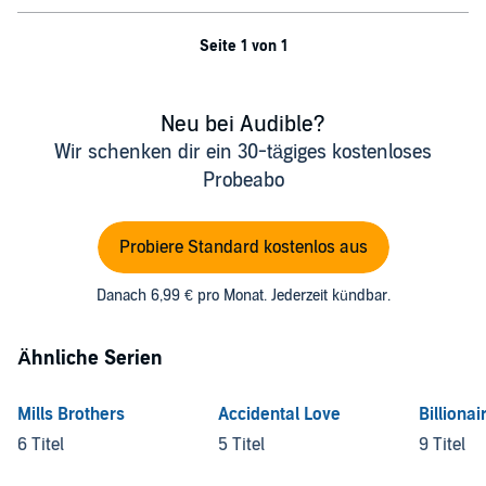
Seite 1 von 1
Neu bei Audible?
Wir schenken dir ein 30-tägiges kostenloses
Probeabo
Probiere Standard kostenlos aus
Danach 6,99 € pro Monat. Jederzeit kündbar.
Ähnliche Serien
Mills Brothers
Accidental Love
Billionai
6 Titel
5 Titel
9 Titel