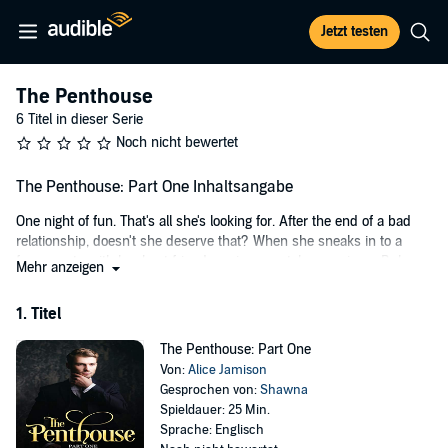
Jetzt testen
The Penthouse
6 Titel in dieser Serie
Noch nicht bewertet
The Penthouse: Part One Inhaltsangabe
One night of fun. That's all she's looking for. After the end of a bad
relationship, doesn't she deserve that? When she sneaks in to a
fancy party with her best friend, environmental campaigner Ruby
Mehr anzeigen
meets just the guy to escape her current flat existence.
1. Titel
A billionaire with an attitude, Nick is sexy, forward, and knows what
he wants - and he isn't afraid to give it to her, in one wild encounter
The Penthouse: Part One
in the bathroom of the luxury penthouse they're both partying at.
Von:
Alice Jamison
But little does she know that her one night of wild passion will have
Gesprochen von:
Shawna
serious consequences. And that, despite her efforts to keep her
Spieldauer: 25 Min.
identity secret, soon he will know more about her than he ever
Sprache: Englisch