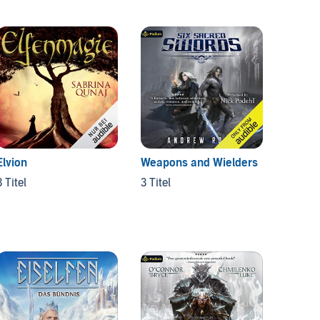
Elvion
Weapons and Wielders
Die Ch
Falken
3 Titel
3 Titel
3 Titel