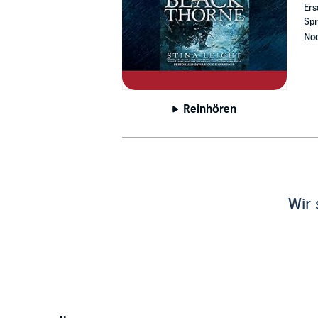
Ers
Spr
Noc
Reinhören
Wir 