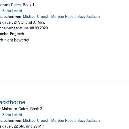
t the possible end of a kingdom. The assumptions of generations will be tu
orum Gates, Book 1
nd war comes as unwelcome as cold iron.
n:
Stina Leicht
prochen von:
Michael Crouch
,
Morgan Hallett
,
Suzy Jackson
eldauer: 21 Std. und 37 Min.
cheinungsdatum: 08.09.2020
ache: Englisch
h nicht bewertet
ackthorne
e Malorum Gates, Book 2
n:
Stina Leicht
prochen von:
Michael Crouch
,
Morgan Hallett
,
Suzy Jackson
eldauer: 22 Std. und 29 Min.