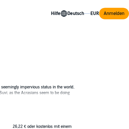
Hilfe
Anmelden
nd seemingly impervious status in the world,
 Suvi, as the Acrasians seem to be doing
as heir to join the army, while Suvi supports
change, the Eledorians soon face the
26,22 €
oder kostenlos mit einem