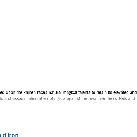
ed upon the kainen race's natural magical talents to retain its elevated a
ts and assassination attempts grow against the royal twin heirs, Nels and
 as an evil, tyrannical nation.
 Acrasians, understands the threat they pose and relinquishes his standing 
indling Eledorian navy and the new heir to the crumbling throne. Slow to 
s and cannon.
ld Iron