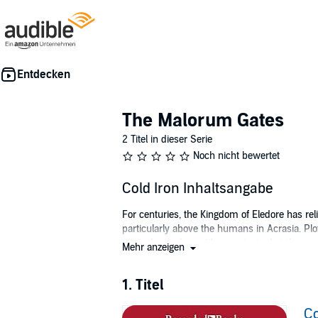
The Malorum Gates
2 Titel in dieser Serie
Noch nicht bewertet
Cold Iron Inhaltsangabe
For centuries, the Kingdom of Eledore has reli
particularly above the humans in Acrasia. Plo
more than saber rattling against what they see
Mehr anzeigen
Nels, the only kainen in Eledore to study the
the kingdom from within as admiral of the dw
1. Titel
Acrasians' vast military armed with musket
Co