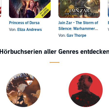
Princess of Dorsa
Jain Zar - The Storm of
Silence: Warhammer
Von:
Eliza Andrews
40,000
Von:
Gav Thorpe
Hörbuchserien aller Genres entdecke