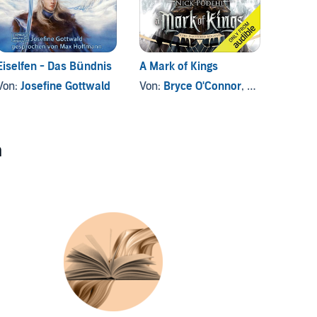
Eiselfen - Das Bündnis
A Mark of Kings
Depthl
Von:
Josefine Gottwald
Von:
Bryce O'Connor
, und andere
Von:
S
n