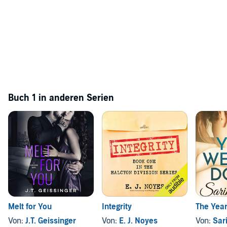
Buch 1 in anderen Serien
Melt for You
Integrity
The Yea
Von:
J.T. Geissinger
Von:
E. J. Noyes
Von:
Sar