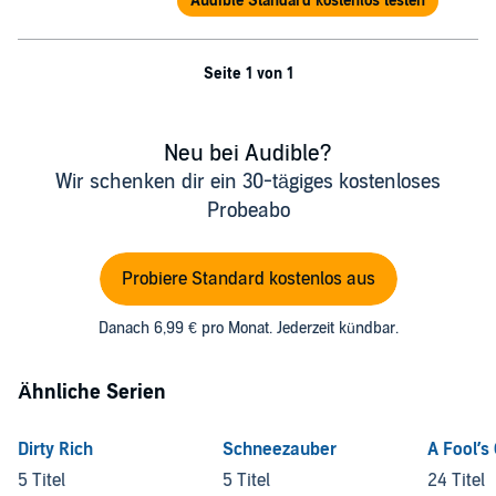
Audible Standard kostenlos testen
Seite 1 von 1
Neu bei Audible?
Wir schenken dir ein 30-tägiges kostenloses
Probeabo
Probiere Standard kostenlos aus
Danach 6,99 € pro Monat. Jederzeit kündbar.
Ähnliche Serien
Dirty Rich
Schneezauber
A Fool’
5 Titel
5 Titel
24 Titel