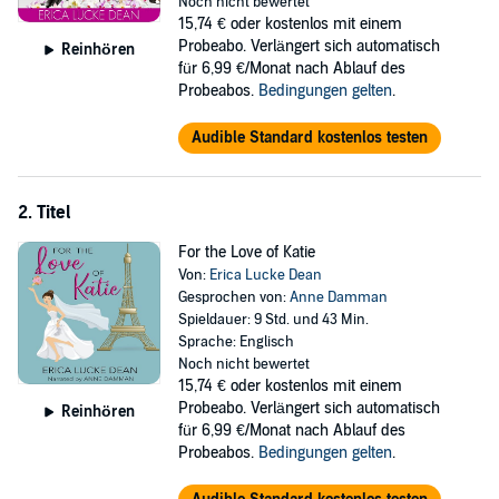
discover that Cooper is keeping secrets...dangerous ones. As if
Noch nicht bewertet
things couldn’t get worse, her meddling mother makes a surprise
15,74 €
oder kostenlos mit einem
visit, digging up a whole new set of problems.
Probeabo. Verlängert sich automatisch
Reinhören
für 6,99 €/Monat nach Ablauf des
Who would have guessed having an assassin for a boyfriend would
Probeabos.
Bedingungen gelten
.
be the least of her worries?
Audible Standard kostenlos testen
©2013 Erica Lucke Dean (P)2013 Erica Lucke Dean
2. Titel
For the Love of Katie
Von:
Erica Lucke Dean
Gesprochen von:
Anne Damman
Spieldauer: 9 Std. und 43 Min.
Sprache: Englisch
Noch nicht bewertet
15,74 €
oder kostenlos mit einem
Probeabo. Verlängert sich automatisch
Reinhören
für 6,99 €/Monat nach Ablauf des
Probeabos.
Bedingungen gelten
.