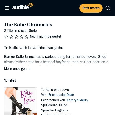
Jetzt testen
The Katie Chronicles
2 Titel in dieser Serie
Noch nicht bewertet
To Katie with Love Inhaltsangabe
Banker Katie James has a serious thing for romance novels. She'd
almost rather settle for a fictional boyfriend than risk her heart on a
flesh-and-blood man. Besides, the only real guy she's remotely
Mehr anzeigen
interested in is her rich, unattainable client, the mysterious Cooper
Maxwell.
1. Titel
Looking less like the ultra-conservative man she knows and more
To Katie with Love
like a drop-dead sexy character from one of her books, Cooper
Von:
Erica Lucke Dean
crashes Kati's 29th birthday party. But one too many drinks lands
Gesprochen von:
Kathryn Merry
Katie in uncharted territory...Cooper's bedroom!
Spieldauer: 10 Std.
Drunk on love, Katie dives headfirst into the relationship only to
Sprache: Englisch