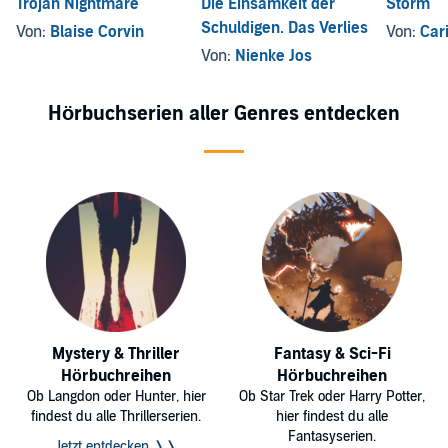
Trojan Nightmare
Die Einsamkeit der
Storm
Schuldigen. Das Verlies
Von:
Blaise Corvin
Von:
Car
Von:
Nienke Jos
Hörbuchserien aller Genres entdecken
Mystery & Thriller
Fantasy & Sci-Fi
Hörbuchreihen
Hörbuchreihen
Ob Langdon oder Hunter, hier
Ob Star Trek oder Harry Potter,
findest du alle Thrillerserien.
hier findest du alle
Fantasyserien.
Jetzt entdecken ❭❭