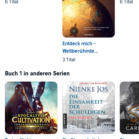
6 Titel
6 Titel
Entdeck mich -
Weltberühmte
Expeditionen
3 Titel
Buch 1 in anderen Serien