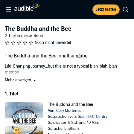
Jetzt testen
The Buddha and the Bee
2 Titel in dieser Serie
Noch nicht bewertet
The Buddha and the Bee Inhaltsangabe
Life-Changing Journey...but this is not a typical blah-blah-blah
memoir
Mehr anzeigen
Planning is for sissies. A solo bike ride across the country will be
filled with sunshine, lollipops, rainbows, and 80 degree temps every
1. Titel
day, right? Not so much. The Great Plains, Rocky Mountains, an
alkaline desert, and the Sierra Nevadas lay miles and days ahead.
The Buddha and the Bee
Disappointment with unrealized potential, and the thirst for what’s
Von:
Cory Mortensen
next drew farther away in the rotating wide-angle shockproof
Gesprochen von:
Sean 'DrC' Cordry
convex rear-view mirror.I will ride my bike down a never-ending
Spieldauer: 8 Std. und 40 Min.
ribbon of asphalt wearing a backpack.
Sprache: Englisch