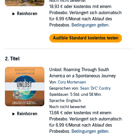
Cory Mortensen began his bike ride across the United States from
Noch nicht bewertet
Chaska, Minnesota, to Truckee, California, without a route, a timeline,
18,93 €
oder kostenlos mit einem
or proper equipment. Along the way, he gained more than technical
Probeabo. Verlängert sich automatisch
Reinhören
skills required for a ride that would test every fiber of his physical
für 6,99 €/Monat nach Ablauf des
being and mental toughness. Ride along as he meets “unusual”
Probeabos.
Bedingungen gelten
.
characters, dangerous animals, and sweet little old ladies with a
serious vendetta for strangers in their town.
Audible Standard kostenlos testen
Humor
Insight
2. Titel
Adventure
Unlost: Roaming Through South
America on a Spontaneous Journey
Gratitude
Von:
Cory Mortensen
Gesprochen von:
Sean 'DrC' Cordry
Peace
Spieldauer: 5 Std. und 58 Min.
From long stretches of road ending in a vanishing point at the
Sprache: Englisch
distant horizon, to stunning vistas, terrifying close calls, grueling
Noch nicht bewertet
conditions, failed equipment, and joyous milestones he stayed the
13,66 €
oder kostenlos mit einem
Reinhören
course and gained an appreciation for the beauty of the land, the
Probeabo. Verlängert sich automatisch
genius of engineering and marvel of nature.
für 6,99 €/Monat nach Ablauf des
Probeabos.
Bedingungen gelten
.
©2020 Cory Mortensen (P)2023 Cory Mortensen