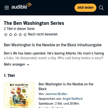
Jetzt testen
The Ben Washington Series
2 Titel in dieser Serie
Noch nicht bewertet
Ben Washington Is the Newbie on the Block Inhaltsangabe
Ben’s life has been upended. He’s leaving Atlanta. His mom’s having
a baby. He desperately wants a dog. Who said being twelve is easy?
Mehr anzeigen
Meet Ben Washington. He’s about to leave the place he loves for a
new town—population: near nothing. Sixth grade is universally
1. Titel
bumpy. And starting school in a pocket-sized town where no one
looks like you is going to be an even bigger challenge.
Ben Washington Is the Newbie on the
Is there a friend for Ben in Radnor Falls? What is he going to do
Block
about the trio of bullies who seem far too old to still be in middle
Von:
Jasmine Mullen
school? And what about the mystery of “Spooky Fred,” the town
Gesprochen von:
Angel Stafford
outsider? What has Fred done, and what will Ben do when he finds
Spieldauer: 3 Std. und 20 Min.