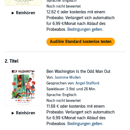
out? Will Ben come to love the slime green house with creaky floors
Sprache: Englisch
and attic bedroom? Listen to this story of friendship, faith, and
Noch nicht bewertet
finding God in the hard spaces of life to find out.
12,62 €
oder kostenlos mit einem
Reinhören
Probeabo. Verlängert sich automatisch
©2024 Jasmine Mullen (P)2024 Jasmine Mullen
für 6,99 €/Monat nach Ablauf des
Probeabos.
Bedingungen gelten
.
Audible Standard kostenlos testen
2. Titel
Ben Washington Is the Odd Man Out
Von:
Jasmine Mullen
Gesprochen von:
Angel Stafford
Spieldauer: 3 Std. und 26 Min.
Sprache: Englisch
Noch nicht bewertet
11,68 €
oder kostenlos mit einem
Probeabo. Verlängert sich automatisch
Reinhören
für 6,99 €/Monat nach Ablauf des
Probeabos.
Bedingungen gelten
.