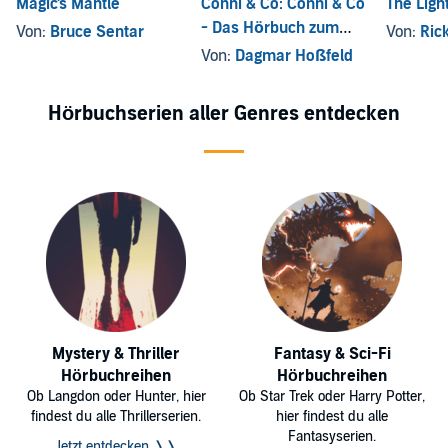
Magic's Mantle
Conni & Co: Conni & Co
The Ligh
- Das Hörbuch zum
Von:
Bruce Sentar
Von:
Ric
Film
Von:
Dagmar Hoßfeld
Hörbuchserien aller Genres entdecken
Mystery & Thriller
Fantasy & Sci-Fi
Hörbuchreihen
Hörbuchreihen
Ob Langdon oder Hunter, hier
Ob Star Trek oder Harry Potter,
findest du alle Thrillerserien.
hier findest du alle
Fantasyserien.
Jetzt entdecken ❭❭