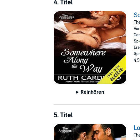
4. Titel
S
Th
Vo
Ges
Spi
Ers
Spr
4,5
Reinhören
5. Titel
Lo
Th