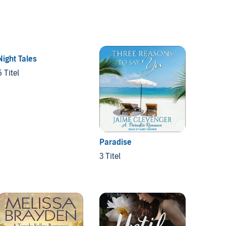
Night Tales
5 Titel
Paradise
Loving
3 Titel
3 Titel