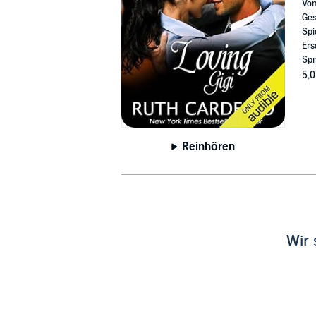
Vo
Ges
Spi
Ers
Spr
5,0
Reinhören
Wir 