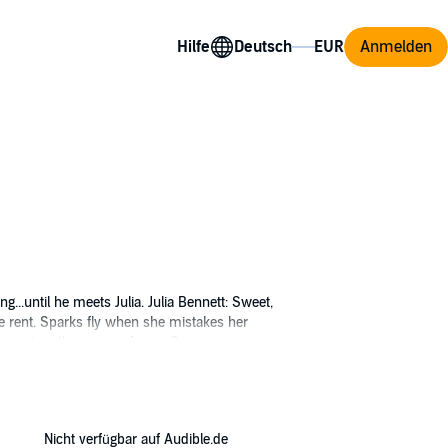
Hilfe
Anmelden
...until he meets Julia. Julia Bennett: Sweet,
the rent. Sparks fly when she mistakes her
her or tear them apart forever?
Nicht verfügbar auf Audible.de