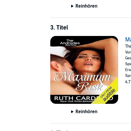
Reinhören
3. Titel
M
The
Vo
Ges
Spi
Ers
Spr
4,7
Reinhören