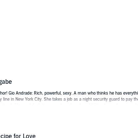
gabe
hor! Gio Andrade: Rich, powerful, sexy. A man who thinks he has everything
y line in New York City. She takes a job as a night security guard to pay 
is head. She can't find the strength to deny him. Will lies bring them toget
cipe for Love