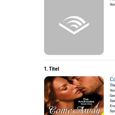
Vo
1. Titel
C
The
Vo
Ges
Spi
Ers
Spr