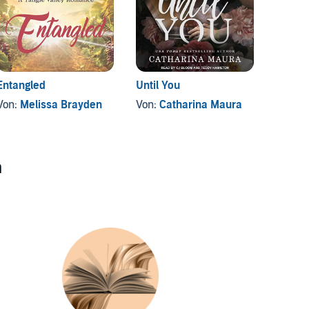
Entangled
Until You
Black 
Lies
Von:
Melissa Brayden
Von:
Catharina Maura
Von:
K
n