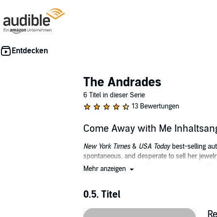
The Andrades
6 Titel in dieser Serie
13 Bewertungen
Come Away with Me Inhaltsan
New York Times
&
USA Today
best-selling aut
spontaneous, and desperate to sell her jewelr
boss for an intruder. He can't get her out of h
Mehr anzeigen
©2014 Ruth Cardello (P)2014 Ruth Cardello
0.5. Titel
Re