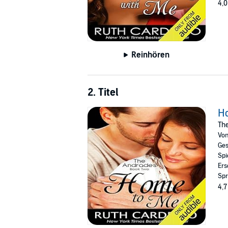
4,0
Reinhören
2. Titel
H
Th
Vo
Ges
Spi
Ers
Spr
4,7