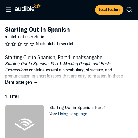
Jetzt testen
Starting Out In Spanish
4 Titel in dieser Serie
Noch nicht bewertet
Starting Out in Spanish, Part 1 Inhaltsangabe
Starting Out in Spanish, Part 1: Meeting People and Basic
Expressions
contains essential vocabulary, structure, and
pronunciation in short lessons that are easy to master. In these
introductory lessons, you'll learn how to count, how to talk about
Mehr anzeigen
people and family members, how to talk about your home, and
other essential expressions. You'll also get the chance to practice
1. Titel
what you've learned by listening to an everyday conversation. You'll
be speaking Spanish right from the beginning, and you'll be
Starting Out in Spanish, Part 1
surprised at how easy it is to learn.
Von:
Living Language
To take your learning even further, be sure to check out
Starting Out
in Spanish, Part 2: Getting Around Town
and
Starting Out in Spanish,
Part 3: Working, Socializing, and Making Friends
. You can also visit