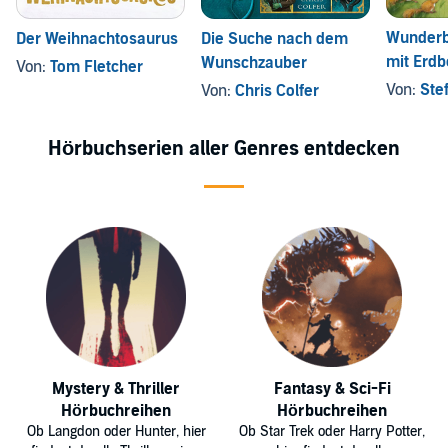
Wunderb
Der Weihnachtosaurus
Die Suche nach dem
mit Erd
Wunschzauber
Von:
Tom Fletcher
Erdbeer
Von:
Ste
Von:
Chris Colfer
Hörbuchserien aller Genres entdecken
Mystery & Thriller
Fantasy & Sci-Fi
Hörbuchreihen
Hörbuchreihen
Ob Langdon oder Hunter, hier
Ob Star Trek oder Harry Potter,