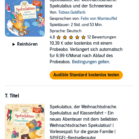
Spekulatius und der Schneeriese
Von:
Tobias Goldfarb
Gesprochen von:
Felix von Manteuffel
Spieldauer: 2 Std. und 53 Min.
Sprache: Deutsch
4,8
12 Bewertungen
10,39 €
oder kostenlos mit einem
Reinhören
Probeabo. Verlängert sich automatisch
für 6,99 €/Monat nach Ablauf des
Probeabos.
Bedingungen gelten
.
Audible Standard kostenlos testen
7. Titel
Spekulatius, der Weihnachtsdrache.
Spekulatius auf Klassenfahrt - Ein
neues Abenteuer mit dem beliebten
Weihnachtsdrachen Spekulatius! |
Vorlesespaß für die ganze Familie |
SPIEGEL-Bestsellerautor