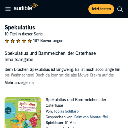
Jetzt testen
Spekulatius
10 Titel in dieser Serie
187 Bewertungen
Spekulatius und Bammelchen, der Osterhase
Inhaltsangabe
Dem Drachen Spekulatius ist langweilig. Es ist noch sooo lange hin
bis Weihnachten! Doch da kommt die alte Möwe Krakra auf die
Weihnachtsinsel geflogen und erzählt von dem kleinen Osterhasen
Mehr anzeigen
Bammelchen, der so viel Angst davor hat, beim Eierverstecken
entdeckt zu werden, dass er kein Osterhase mehr sein will.
Eigenartig, von diesem "Ostern" hat Spekulatius noch nie etwas
Spekulatius und Bammelchen, der
gehört! Und außerdem möchte der kleine Weihnachtsdrache gerne
Osterhase
helfen. Mit Krakra macht er sich auf den Weg, um Bammelchen zu
Von:
Tobias Goldfarb
finden. Eier verstecken kann doch nicht so schwer sein!
Gesprochen von:
Felix von Manteuffel
Spieldauer: 51 Min.
In einer zweiten Geschichte passt Spekulatius auf seine drei