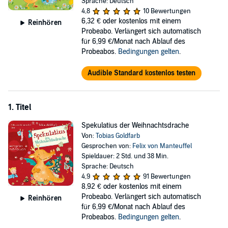
Sprache: Deutsch
Geschwister-Dracheneier auf. Doch leider geht vieles beim Eiersitten
4,8
10 Bewertungen
schief und Spekulatius' Geschwister gehen verloren. Kann es sein,
6,32 €
oder kostenlos mit einem
Reinhören
dass sie in das unterirdische Reich der Mießmuffelgeraten sind?
Probeabo. Verlängert sich automatisch
Spekulatius geht auf Rettungsmission!
für 6,99 €/Monat nach Ablauf des
Probeabos.
Bedingungen gelten
.
Tobias Goldfarbs Drache Spekulatius ist so besonders wie das
Urmel, zum Liebhaben wie das Sams und so mutig wie Pippi
Langstrumpf. Kein Wunder, dass so viele ihn ins Herz geschlossen
Audible Standard kostenlos testen
haben!
©2023 Verlagsgruppe HarperCollins Deutschland GmbH (P)2023
1. Titel
Argon Verlag AVE GmbH
Spekulatius der Weihnachtsdrache
Von:
Tobias Goldfarb
Gesprochen von:
Felix von Manteuffel
Spieldauer: 2 Std. und 38 Min.
Sprache: Deutsch
4,9
91 Bewertungen
8,92 €
oder kostenlos mit einem
Probeabo. Verlängert sich automatisch
Reinhören
für 6,99 €/Monat nach Ablauf des
Probeabos.
Bedingungen gelten
.