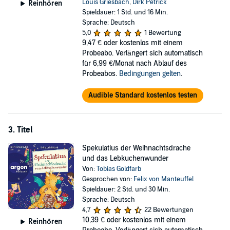
Louis Griesbach
,
Dirk Petrick
Reinhören
Spieldauer: 1 Std. und 16 Min.
Sprache: Deutsch
5,0
1 Bewertung
9,47 €
oder kostenlos mit einem
Probeabo. Verlängert sich automatisch
für 6,99 €/Monat nach Ablauf des
Probeabos.
Bedingungen gelten
.
Audible Standard kostenlos testen
3. Titel
Spekulatius der Weihnachtsdrache
und das Lebkuchenwunder
Von:
Tobias Goldfarb
Gesprochen von:
Felix von Manteuffel
Spieldauer: 2 Std. und 30 Min.
Sprache: Deutsch
4,7
22 Bewertungen
10,39 €
oder kostenlos mit einem
Reinhören