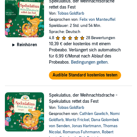
Spekulatius, der Weihnachtsdrache
rettet das Fest
Von:
Tobias Goldfarb
Gesprochen von:
Felix von Manteuffel
Spieldauer: 2 Std. und 54 Min.
Sprache: Deutsch
4,8
28 Bewertungen
10,39 €
oder kostenlos mit einem
Reinhören
Probeabo. Verlängert sich automatisch
für 6,99 €/Monat nach Ablauf des
Probeabos.
Bedingungen gelten
.
Audible Standard kostenlos testen
Spekulatius, der Weihnachtsdrache -
Spekulatius rettet das Fest
Von:
Tobias Goldfarb
Gesprochen von:
Cathlen Gawlich
,
Nomi
Goldfarb
,
Moritz Frickel
,
Dana Golombek
von Senden
,
Jonas Hartmann
,
Thomas
Nicolai
,
Romanus Fuhrmann
,
Robert