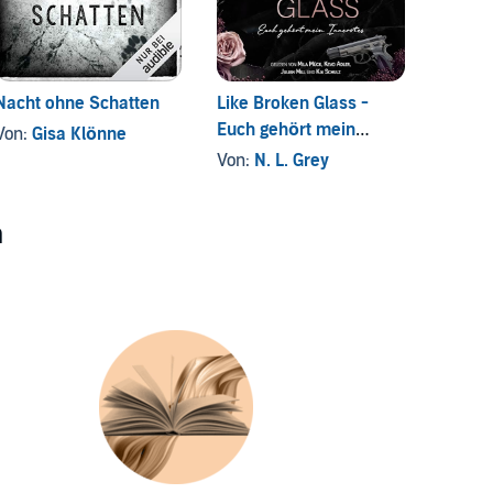
Nacht ohne Schatten
Like Broken Glass -
Jon's 
Euch gehört mein
Ridicu
Von:
Gisa Klönne
Innerstes
Case
Von:
N. L. Grey
Von:
A
n