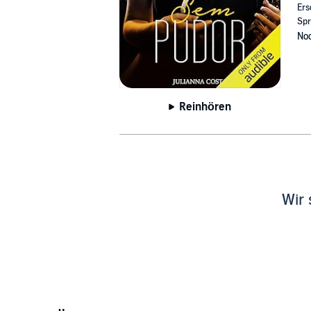
Ers
Spr
Noc
Reinhören
Wir 