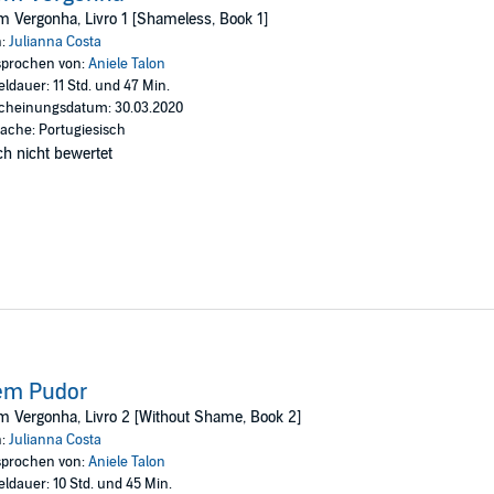
as vidas. Contudo, apesar do perigo iminente, ambos se deixam envolver p
 Vergonha, Livro 1 [Shameless, Book 1]
 Mina tente, mais uma vez, entregar-se de corpo e alma a Ryker.
n:
Julianna Costa
Inc.
prochen von:
Aniele Talon
eldauer: 11 Std. und 47 Min.
cheinungsdatum: 30.03.2020
ache: Portugiesisch
h nicht bewertet
em Pudor
 Vergonha, Livro 2 [Without Shame, Book 2]
n:
Julianna Costa
prochen von:
Aniele Talon
eldauer: 10 Std. und 45 Min.