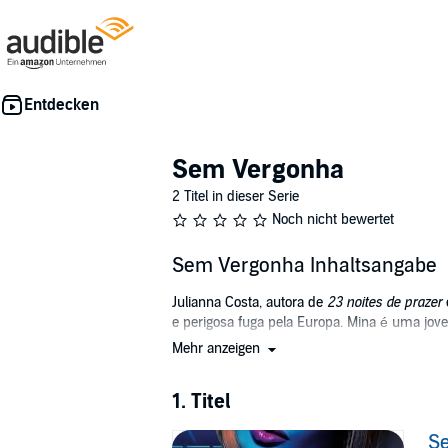
Sem Vergonha
2 Titel in dieser Serie
Noch nicht bewertet
Sem Vergonha Inhaltsangabe
Julianna Costa, autora de
23 noites de prazer
e perigosa fuga pela Europa. Mina é uma jo
Mehr anzeigen
No entanto, nem todos os setores de sua vida
contrata um garoto de programa para enfim s
1. Titel
Após alguns incidentes bem inusitados entre 
testemunhas de um crime cometido pela máfi
S