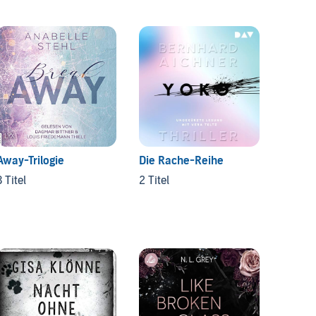
Vanco
Hocke
4 Titel
Away-Trilogie
Die Rache-Reihe
3 Titel
2 Titel