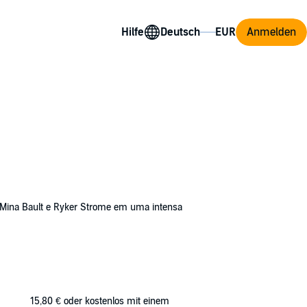
Hilfe
Anmelden
z Mina Bault e Ryker Strome em uma intensa
ntas tentativas de perdê-la. Então, Mina
 o garoto de programa - se tornam
ão. Essa única noite terminará com os dois
15,80 €
oder kostenlos mit einem