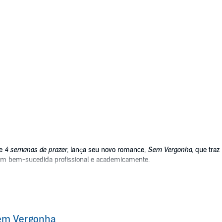
e
4 semanas de prazer
, lança seu novo romance,
Sem Vergonha
, que tra
vem bem-sucedida profissional e academicamente.
 possuem tanto êxito, pois sua virgindade continua intacta mesmo após ta
olucionar esse pequeno ""problema"".
quatro paredes, Mina decide voltar para casa. No caminho, ela e Ryker -
a russa em Paris e, consequentemente, se tornam alvos dessa organizaç
em Vergonha