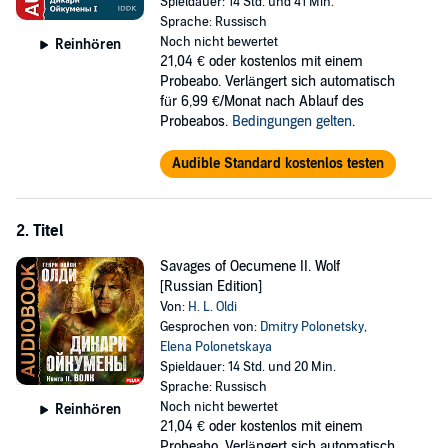
Spieldauer: 14 Std. und 41 Min.
gordit'sja djadej - izmennikom rodiny, lishennym rasovogo statusa?
Sprache: Russisch
Noch nicht bewertet
Reinhören
Please note: This audiobook is in Russian.
21,04 €
oder kostenlos mit einem
Probeabo. Verlängert sich automatisch
©2016 IDDK (P)2016 IDDK
für 6,99 €/Monat nach Ablauf des
Probeabos.
Bedingungen gelten
.
Audible Standard kostenlos testen
2. Titel
Savages of Oecumene II. Wolf
[Russian Edition]
Von:
H. L. Oldi
Gesprochen von:
Dmitry Polonetsky
,
Elena Polonetskaya
Spieldauer: 14 Std. und 20 Min.
Sprache: Russisch
Noch nicht bewertet
Reinhören
21,04 €
oder kostenlos mit einem
Probeabo. Verlängert sich automatisch