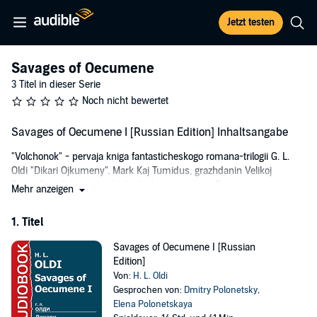
Jetzt testen
Savages of Oecumene
3 Titel in dieser Serie
Noch nicht bewertet
Savages of Oecumene I [Russian Edition] Inhaltsangabe
"Volchonok" - pervaja kniga fantasticheskogo romana-trilogii G. L.
Oldi "Dikari Ojkumeny". Mark Kaj Tumidus, grazhdanin Velikoj
Pompilii, s detstva mechtal o kar'ere voennogo. Razryv s otcom,
Mehr anzeigen
slezy materi, molchalivyj ukor deda - nichto ne moglo izmenit'
reshenija junoshi. Kar'era slozhilas', no ne tak, kak rasschityval junyj
1. Titel
Mark. Kursant uchilishha abordazhnoj pehoty; udachlivyj dujeljant,
neudachlivyj uznik gauptvahty. Rjadovoj boec, groza "dedov" s
Savages of Oecumene I [Russian
mechami v petlicah, zavsegdataj lazareta; ubijca atamana Gnata.
Edition]
Mladshij oficer vneshnej razvedki, tretij navigator "Dikarja",
Von:
H. L. Oldi
smenivshij imja na prozvishhe Knut. Chelovek s dvumja zhiznjami, i
Gesprochen von:
Dmitry Polonetsky
,
obe, kazhetsja, podhodjat k koncu...Gvardii legat Tumidus, djadja
Elena Polonetskaya
Marka, mog by gordit'sja plemjannikom. Mozhet li plemjannik