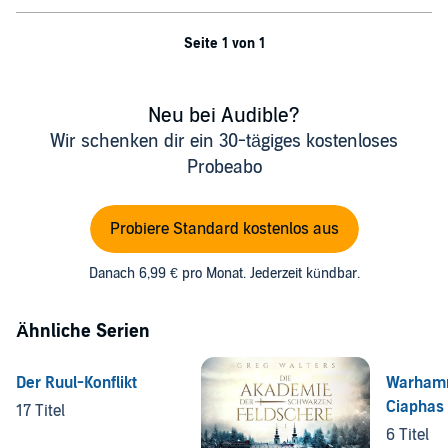
Seite 1 von 1
Neu bei Audible?
Wir schenken dir ein 30-tägiges kostenloses
Probeabo
Probiere Standard kostenlos aus
Danach 6,99 € pro Monat. Jederzeit kündbar.
Ähnliche Serien
Der Ruul-Konflikt
Warhamm
Ciaphas
17 Titel
6 Titel