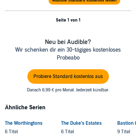
Audible Standard kostenlos testen
Seite 1 von 1
Neu bei Audible?
Wir schenken dir ein 30-tägiges kostenloses
Probeabo
Probiere Standard kostenlos aus
Danach 6,99 € pro Monat. Jederzeit kündbar.
Ähnliche Serien
The Worthingtons
The Duke’s Estates
Bastion 
6 Titel
6 Titel
9 Titel