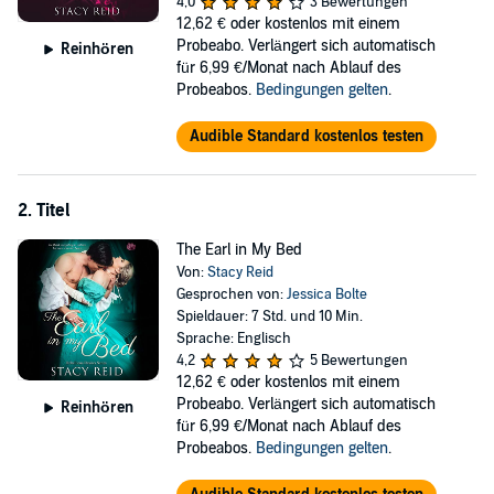
4,0
3 Bewertungen
from Georgiana, even if the social divide between them ensures she
12,62 €
oder kostenlos mit einem
can only ever be his lover in secret.
Probeabo. Verlängert sich automatisch
Reinhören
für 6,99 €/Monat nach Ablauf des
©2017 Stacy Reid (P)2020 Dreamscape Media, LLC
Probeabos.
Bedingungen gelten
.
Audible Standard kostenlos testen
2. Titel
The Earl in My Bed
Von:
Stacy Reid
Gesprochen von:
Jessica Bolte
Spieldauer: 7 Std. und 10 Min.
Sprache: Englisch
4,2
5 Bewertungen
12,62 €
oder kostenlos mit einem
Probeabo. Verlängert sich automatisch
Reinhören
für 6,99 €/Monat nach Ablauf des
Probeabos.
Bedingungen gelten
.