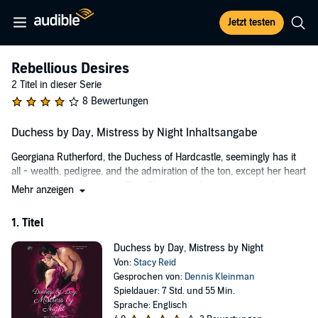
Jetzt testen
Rebellious Desires
2 Titel in dieser Serie
8 Bewertungen
Duchess by Day, Mistress by Night Inhaltsangabe
Georgiana Rutherford, the Duchess of Hardcastle, seemingly has it
all - wealth, pedigree, and the admiration of the ton, except her heart
hungers for a passionate affair. She meets the enigmatic and
Mehr anzeigen
ruthless Mr. Rhys Tremayne, a man known to low and high society
as the Broker. The attraction between them is impossible to deny,
1. Titel
but she cannot be feeling it for this man.
Duchess by Day, Mistress by Night
Rhys Tremayne has built his wealth and empire by dealing secrets
Von:
Stacy Reid
on the black market of the London underworld. He is determined to
Gesprochen von:
Dennis Kleinman
take his sisters away from the depraved world they’ve known their
Spieldauer: 7 Std. und 55 Min.
entire lives, and the duchess is the perfect woman to help sponsor
Sprache: Englisch
his sisters into society. The only problem is that he wants more