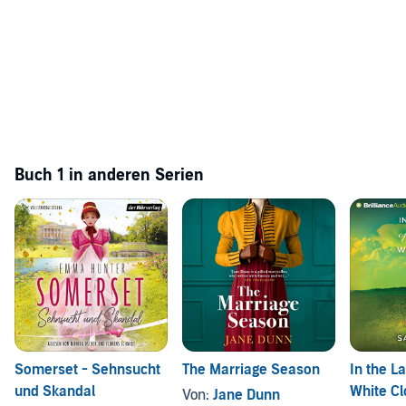
Buch 1 in anderen Serien
Somerset - Sehnsucht
The Marriage Season
In the L
und Skandal
White C
Von:
Jane Dunn