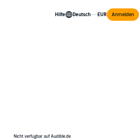
Hilfe
Anmelden
pher the Arc’s strange song, Meralda
ether they face ravenous beasts, ancient
Nicht verfügbar auf Audible.de