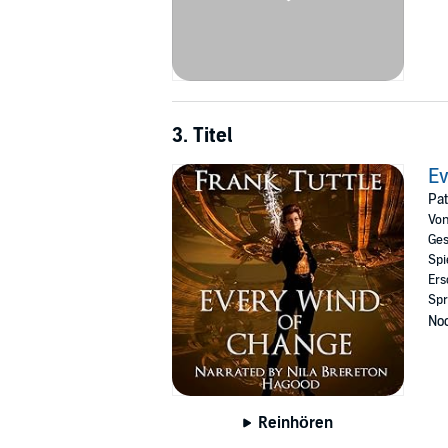
3. Titel
Ev
Pat
Vo
Ges
Spi
Ers
Spr
Noc
Reinhören