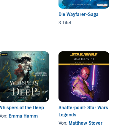
Die Wayfarer-Saga
3 Titel
Whispers of the Deep
Shatterpoint: Star Wars
Etheri
Legends
Beginn
Von:
Emma Hamm
Von:
Matthew Stover
Von:
E