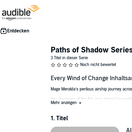
Paths of Shadow Serie
3 Titel in dieser Serie
Noch nicht bewertet
Every Wind of Change Inhalts
Mage Meralda’s perilous airship journey acro
Her discovery of the Arc may doom her world
Mehr anzeigen
The Arc, a mysterious metal structure hanging
discovers plans for an outlandish machine hi
1. Titel
With sharp-tongued vegetable familiar Mug at
Al
engines, and the most diabolical creature of a