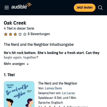
Jetzt testen
Oak Creek
4 Titel in dieser Serie
8 Bewertungen
The Nerd and the Neighbor Inhaltsangabe
He’s hit rock bottom. She’s looking for a fresh start. Can they
begin again, together?
Mehr anzeigen
Hunter Crawford has fallen from grace. The brilliant scientist knows
everything...except how to relate to other people. When his career
1. Titel
comes crashing down, Hunter loses his stoic calm and flees to his
hometown to wait out the media frenzy.
The Nerd and the Neighbor
Abigail Baker stalled before she ever began. Floundering in her
Von:
Lainey Davis
father’s construction business, struggling with a boyfriend who
Gesprochen von:
Liz Lacey
terrifies her, Abigail takes off. She comes across a help wanted ad
Spieldauer: 6 Std. und 1 Min.
and heads east to see if Oak Creek holds the key to her happiness.
Sprache: Englisch