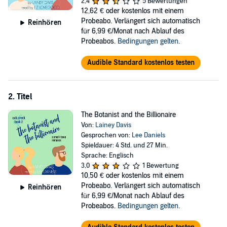
2,4
5 Bewertungen
In the small college town, Abigail carves out an unlikely friendship
12,62 €
oder kostenlos mit einem
with her landlord. Blunt and brooding, Hunter just wants to lick his
Probeabo. Verlängert sich automatisch
Reinhören
wounds, but his new tenant gives him other ideas for his tongue.
für 6,99 €/Monat nach Ablauf des
Probeabos.
Bedingungen gelten
.
As the unexpected lovers explore their budding passion, they
discover they just might be each other’s missing piece. Will they
Audible Standard kostenlos testen
overcome their baggage and find true love?
The Nerd and the Neighbor
is the first book of the Oak Creek series. If
you like small-town characters, hilarious antics, and scorching hot
2. Titel
love scenes, then you’ll devour this sizzling next-door romance by
Lainey Davis. Buy
The Nerd and the Neighbor
today and fall in love
The Botanist and the Billionaire
with Oak Creek
Von:
Lainey Davis
Gesprochen von:
Lee Daniels
©2019 Lainey Davis (P)2020 Lainey Davis
Spieldauer: 4 Std. und 27 Min.
Sprache: Englisch
3,0
1 Bewertung
10,50 €
oder kostenlos mit einem
Probeabo. Verlängert sich automatisch
Reinhören
für 6,99 €/Monat nach Ablauf des
Probeabos.
Bedingungen gelten
.