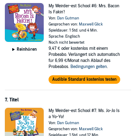
My Weirder-est School #6: Mrs. Bacon
Is Fakin'!
Von:
Dan Gutman
Gesprochen von:
Maxwell Glick
Spieldauer: 1 Std. und 4 Min.
Sprache: Englisch
Noch nicht bewertet
9,47 €
oder kostenlos mit einem
Reinhören
Probeabo. Verlängert sich automatisch
für 6,99 €/Monat nach Ablauf des
Probeabos.
Bedingungen gelten
.
Audible Standard kostenlos testen
7. Titel
My Weirder-est School #7: Ms. Jo-Jo Is
a Yo-Yo!
Von:
Dan Gutman
Gesprochen von:
Maxwell Glick
Spieldauer: 1 Std. und 12 Min.