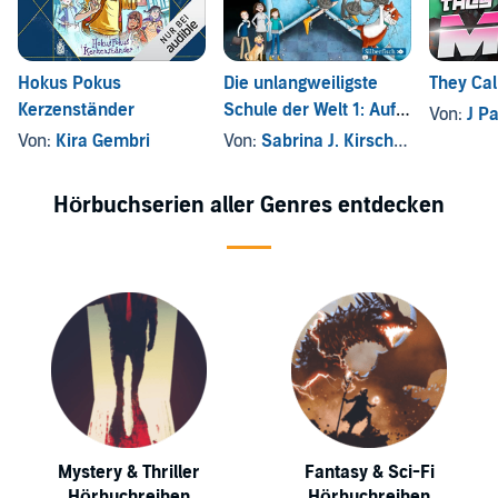
Hokus Pokus
Die unlangweiligste
They Ca
Kerzenständer
Schule der Welt 1: Auf
Von:
J Pa
Klassenfahrt
Von:
Kira Gembri
Von:
Sabrina J. Kirschner
Hörbuchserien aller Genres entdecken
Mystery & Thriller
Fantasy & Sci-Fi
Hörbuchreihen
Hörbuchreihen