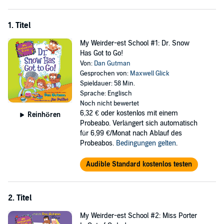
adventures of A.J. and the gang!
1. Titel
My Weirder-est School #1: Dr. Snow
Has Got to Go!
Von:
Dan Gutman
Gesprochen von:
Maxwell Glick
Spieldauer: 58 Min.
Sprache: Englisch
Noch nicht bewertet
6,32 €
oder kostenlos mit einem
Reinhören
Probeabo. Verlängert sich automatisch
für 6,99 €/Monat nach Ablauf des
Probeabos.
Bedingungen gelten
.
Audible Standard kostenlos testen
2. Titel
My Weirder-est School #2: Miss Porter