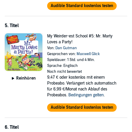
Audible Standard kostenlos testen
5. Titel
My Weirder-est School #5: Mr. Marty
Loves a Party!
Von:
Dan Gutman
Gesprochen von:
Maxwell Glick
Spieldauer: 1 Std. und 4 Min.
Sprache: Englisch
Noch nicht bewertet
9,47 €
oder kostenlos mit einem
Reinhören
Probeabo. Verlängert sich automatisch
für 6,99 €/Monat nach Ablauf des
Probeabos.
Bedingungen gelten
.
Audible Standard kostenlos testen
6. Titel