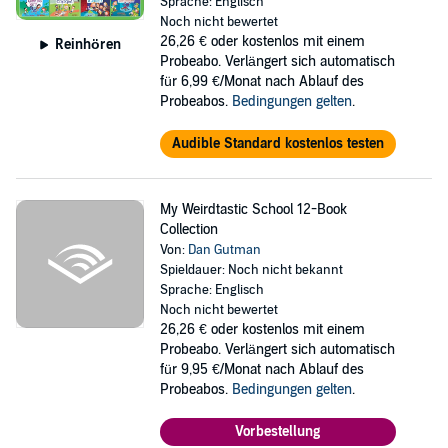
Sprache: Englisch
#2: Miss Porter Is Out of Order!
Noch nicht bewertet
26,26 €
oder kostenlos mit einem
Reinhören
#3: Dr. Floss Is the Boss!
Probeabo. Verlängert sich automatisch
für 6,99 €/Monat nach Ablauf des
#4: Miss Blake Is a Flake!
Probeabos.
Bedingungen gelten
.
#5: Mr. Marty Loves a Party!
Audible Standard kostenlos testen
#6: Mrs. Bacon Is Fakin’!
#7: Ms. Jo-Jo Is a Yo-Yo!
My Weirdtastic School 12-Book
#8: Miss Aker Is a Maker!
Collection
Von:
Dan Gutman
#9: Mrs. Barr Has Gone Too Far!
Spieldauer: Noch nicht bekannt
#10: Mr. Ott Is a Crackpot!
Sprache: Englisch
Noch nicht bewertet
#11: Mrs. Stoker Is a Joker!
26,26 €
oder kostenlos mit einem
Probeabo. Verlängert sich automatisch
#12: Lil Mouse Is in the House!
für 9,95 €/Monat nach Ablauf des
Perfect for reluctant readers and all kids hungry for funny school
Probeabos.
Bedingungen gelten
.
stories, Dan Gutman’s hugely popular My Weird School chapter book
series has something for everyone. Don’t miss the hilarious
Vorbestellung