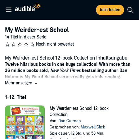
Jetzt testen
My Weirder-est School
14 Titel in dieser Serie
Noch nicht bewertet
My Weirder-est School 12-book Collection Inhaltsangabe
Twelve hilarious books in one huge collection! With more than
36 million books sold,
New York Times
bestselling author Dan
Gutman's My Weird School series really gets kids reading.
Mehr anzeigen
Ella Mentry School is weirder than weirdest—it’s weirder-est! From
a mad scientist with plans for world domination to the most famous
1-12. Titel
singer and rapper in the world, A.J. and his friends have had some
wild and wacky adventures.
My Weirder-est School 12-book
Collection
Now fans can find all twelve books in the bestselling My Weirder-est
Von:
Dan Gutman
School series in one weird collection. This collection includes:
Gesprochen von:
Maxwell Glick
#1: Dr. Snow Has Got to Go!
Spieldauer: 12 Std. und 58 Min.