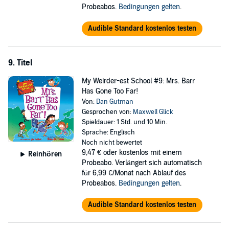
Probeabos.
Bedingungen gelten
.
Audible Standard kostenlos testen
9. Titel
My Weirder-est School #9: Mrs. Barr
Has Gone Too Far!
Von:
Dan Gutman
Gesprochen von:
Maxwell Glick
Spieldauer: 1 Std. und 10 Min.
Sprache: Englisch
Noch nicht bewertet
9,47 €
oder kostenlos mit einem
Reinhören
Probeabo. Verlängert sich automatisch
für 6,99 €/Monat nach Ablauf des
Probeabos.
Bedingungen gelten
.
Audible Standard kostenlos testen