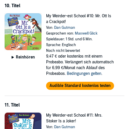
10. Titel
My Weirder-est School #10: Mr. Ott Is
a Crackpot!
Von:
Dan Gutman
Gesprochen von:
Maxwell Glick
Spieldauer: 1 Std. und 6 Min.
Sprache: Englisch
Noch nicht bewertet
9,47 €
oder kostenlos mit einem
Reinhören
Probeabo. Verlängert sich automatisch
für 6,99 €/Monat nach Ablauf des
Probeabos.
Bedingungen gelten
.
Audible Standard kostenlos testen
11. Titel
My Weirder-est School #11: Mrs.
Stoker Is a Joker!
Von:
Dan Gutman