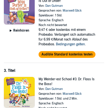
Is Out of Order!
Von:
Dan Gutman
Gesprochen von:
Maxwell Glick
Spieldauer: 1 Std.
Sprache: Englisch
Noch nicht bewertet
9,47 €
oder kostenlos mit einem
Reinhören
Probeabo. Verlängert sich automatisch
für 6,99 €/Monat nach Ablauf des
Probeabos.
Bedingungen gelten
.
Audible Standard kostenlos testen
3. Titel
My Weirder-est School #3: Dr. Floss Is
the Boss!
Von:
Dan Gutman
Gesprochen von:
Maxwell Glick
Spieldauer: 1 Std. und 2 Min.
Sprache: Englisch