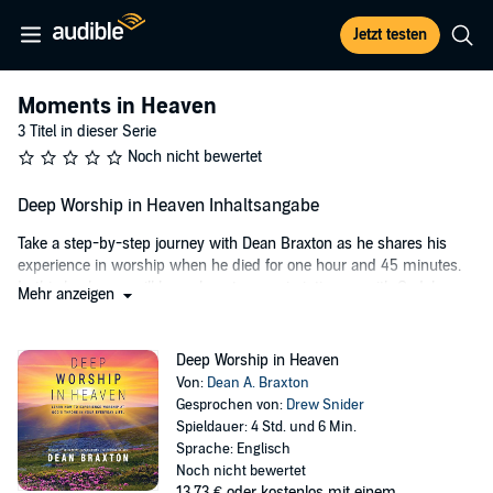
Jetzt testen
Moments in Heaven
3 Titel in dieser Serie
Noch nicht bewertet
Deep Worship in Heaven Inhaltsangabe
Take a step-by-step journey with Dean Braxton as he shares his
experience in worship when he died for one hour and 45 minutes.
In this book, you will learn: how to grow in intimacy with God; how
Mehr anzeigen
important song, praise, and movement are in worship; how much
God loves your worship; and so much more!
Deep Worship in Heaven
©2017 Dean A. Braxton (P)2019 Dean A. Braxton
Von:
Dean A. Braxton
Gesprochen von:
Drew Snider
Spieldauer: 4 Std. und 6 Min.
Sprache: Englisch
Noch nicht bewertet
13,73 €
oder kostenlos mit einem