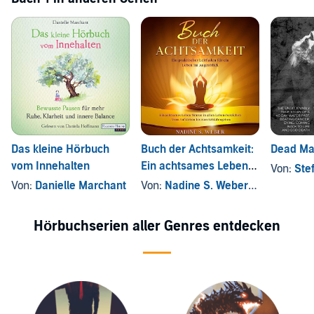
Das kleine Hörbuch
Buch der Achtsamkeit:
Dead Ma
vom Innehalten
Ein achtsames Leben
Von:
Ste
führen in allen
Von:
Danielle Marchant
Von:
Nadine S. Weber
, und andere
Lebensbereichen
Hörbuchserien aller Genres entdecken