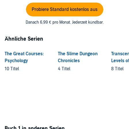
Probiere Standard kostenlos aus
Danach 6,99 € pro Monat. Jederzeit kündbar.
Ähnliche Serien
The Great Courses:
The Slime Dungeon
Transcen
Psychology
Chronicles
Levels o
Conscio
10 Titel
4 Titel
8 Titel
Buch 1 in anderen Serien