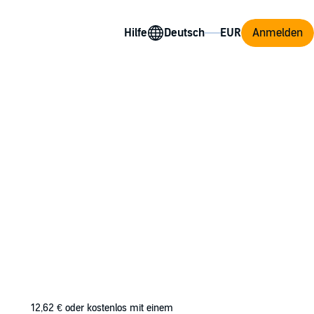
Hilfe
Anmelden
oney—she ended things. When a job randomly
him. She’ll always want more.
 back in his life, it’s not a moment too
12,62 €
oder kostenlos mit einem