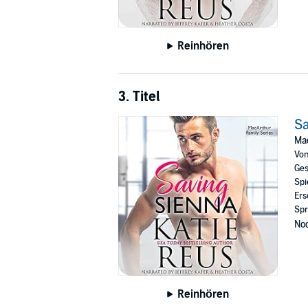
Reinhören
3. Titel
Sa
Mac
Vo
Ges
Spi
Ers
Spr
Noc
Reinhören