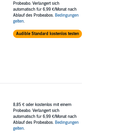
Probeabo. Verlängert sich
automatisch für 6,99 €/Monat nach
Ablauf des Probeabos.
Bedingungen
agrees to a temporary nanny position as a
gelten
.
r’s sexy head of security.
Audible Standard kostenlos testen
t again. And when he learns that she’s in
 gets in over her head, he’ll do anything and
ds herself the target of an unknown threat.
, but she trusts him to keep her safe, and
8,85 €
oder kostenlos mit einem
Probeabo. Verlängert sich
automatisch für 6,99 €/Monat nach
Ablauf des Probeabos.
Bedingungen
gelten
.