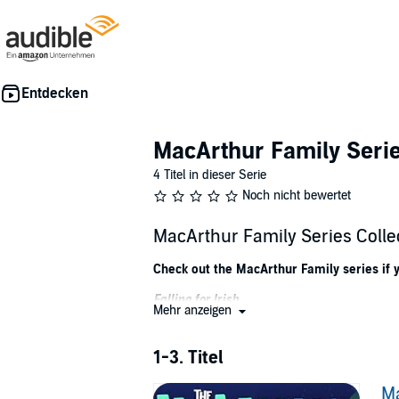
MacArthur Family Seri
4 Titel in dieser Serie
Noch nicht bewertet
MacArthur Family Series Colle
Check out the MacArthur Family series if y
Falling for Irish
Mehr anzeigen
When Kathryn Irish realized that she and Da
puts her back on his radar, they hesitantly 
1-3. Titel
Daniel MacArthur knows he made the biggest mi
Ma
soon—since she’s been targeted twice by a 