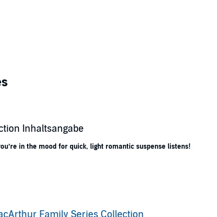
es
ction Inhaltsangabe
ou’re in the mood for quick, light romantic suspense listens!
niel were too different—and that he thought she was after him for his m
form a truce. But deep down she knows she can never be just friends with 
stake of his life in letting Kathryn walk away. When she suddenly appears
cArthur Family Series Collection
faceless enemy.