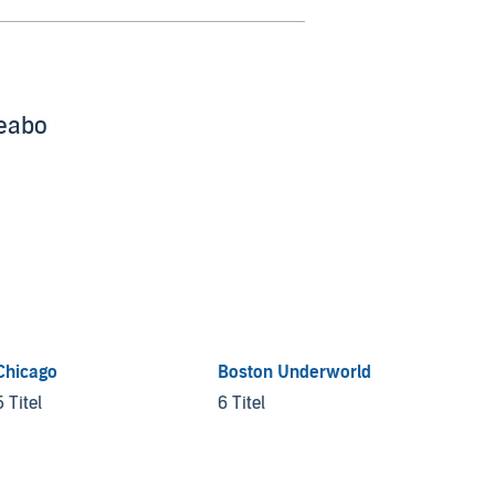
beabo
Chicago
Boston Underworld
Callag
5 Titel
6 Titel
10 Tite