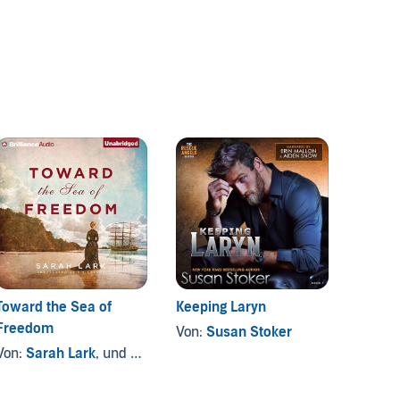
Toward the Sea of
Keeping Laryn
Notori
Freedom
Von:
Susan Stoker
Von:
C
Von:
Sarah Lark
, und andere