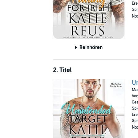
Ers
Spr
Noc
Reinhören
2. Titel
Un
Mac
Vo
Ges
Spi
Ers
Spr
Noc