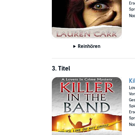
Ers
Spr
Noc
Reinhören
3. Titel
Ki
Lov
Vo
Ges
Spi
Ers
Spr
Noc