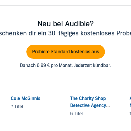
Neu bei Audible?
schenken dir ein 30-tägiges kostenloses Pro
Probiere Standard kostenlos aus
Danach 6,99 € pro Monat. Jederzeit kündbar.
Cole McGinnis
The Charity Shop
Detective Agency
7 Titel
Mysteries
6 Titel