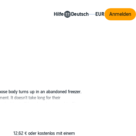
Hilfe
Anmelden
hose body turns up in an abandoned freezer.
nt. It doesn't take long for their
erry had kept off her show business bio. She
t proved to be a fatal homecoming.
12,62 €
oder kostenlos mit einem