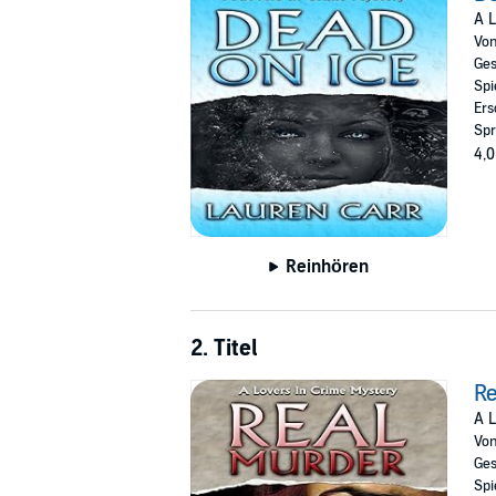
A L
Vo
Ges
Spi
Ers
Spr
4,0
Reinhören
2. Titel
Re
A L
Vo
Ges
Spi