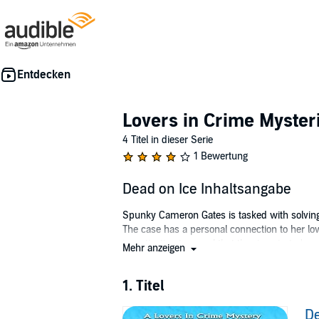
Lovers in Crime Myster
4 Titel in dieser Serie
1 Bewertung
Dead on Ice Inhaltsangabe
Spunky Cameron Gates is tasked with solving
The case has a personal connection to her love
investigation to reveal that the risqué star's
Mehr anzeigen
should have kept her hometown off her road 
©2012 Terri Lynn Zaleski (P)2016 Terri Lynn Z
1. Titel
De