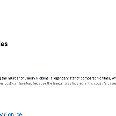
ies
 the murder of Cherry Pickens, a legendary star of pornographic films, w
r, Joshua Thornton, because the freezer was located in his cousin's baseme
 roots were buried in their rural Ohio Valley community, something that Ch
map, too - because when this starlet came running home from the mob, i
aleski
ad on Ice