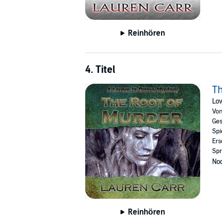
Reinhören
4. Titel
Th
Lov
Vo
Ges
Spi
Ers
Spr
Noc
Reinhören