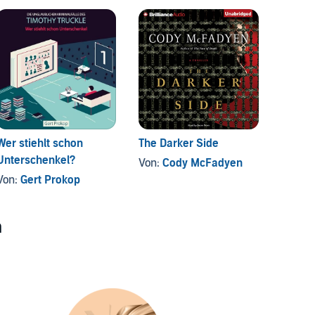
Wer stiehlt schon
The Darker Side
Der Zi
Unterschenkel?
Von:
Cody McFadyen
Von:
E
Von:
Gert Prokop
n