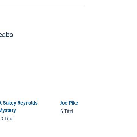
beabo
A Sukey Reynolds
Joe Pike
Frost 
Mystery
6 Titel
5 Titel
13 Titel