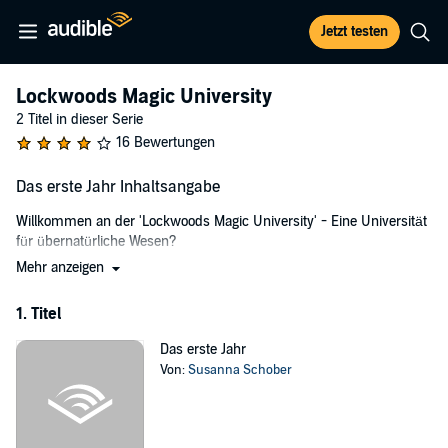
Jetzt testen
Lockwoods Magic University
2 Titel in dieser Serie
16 Bewertungen
Das erste Jahr Inhaltsangabe
Willkommen an der 'Lockwoods Magic University' - Eine Universität
für übernatürliche Wesen?
Mehr anzeigen
Die sechzehnjährige Banshee Ava wünscht sich seit ihrer frühesten
Kindheit nichts sehnlicher, als an der 'Lockwoods Magic University',
1. Titel
der einzigen Schule weltweit für übernatürliche Wesen,
angenommen zu werden. Aufgewachsen unter Nonnis (Menschen)
Das erste Jahr
und deren Gepflogenheiten, möchte sie unbedingt all die Kreaturen
Von:
Susanna Schober
dieser Welt und ihre Besonderheiten kennenlernen. Als sich ihr
Wunsch erfüllt und sie zusammen mit ihrer Naga-Freundin Mira die
Lockwood betritt, erregt sie bereits am ersten Tag die
Aufmerksamkeit zweier tödlicher Kreaturen, wovon es einer nach