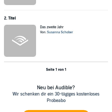
ihrem Blut dürstet und der anderen... nach ihrem inneren Licht.
Der spannende, atemberaubende, düstere Auftakt der 'Lockwoods
Magic University' endet mit einem fiesen Cliffhanger!
2. Titel
©2021 Susanna Schober (P)2022 Audio4You
Das zweite Jahr
Von:
Susanna Schober
Seite 1 von 1
Neu bei Audible?
Wir schenken dir ein 30-tägiges kostenloses
Probeabo