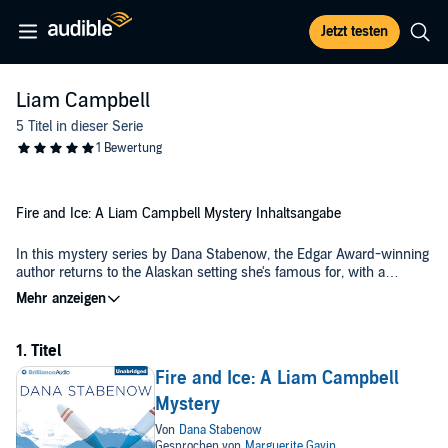
Jetzt testen
Liam Campbell
5 Titel in dieser Serie
Fire and Ice: A Liam Campbell Mystery Inhaltsangabe
In this mystery series by Dana Stabenow, the Edgar Award-winning
author returns to the Alaskan setting she's famous for, with a
wonderful character - state trooper Liam Campbell. Liam's just been
transferred from Anchorage to the small fishing village of
©1998 Dana Stabenow (P)2012 Brilliance Audio, Inc.
Newenham, Alaska - where a local pilot seems to have lost his
head.
Fire and Ice: A Liam Campbell
Mystery