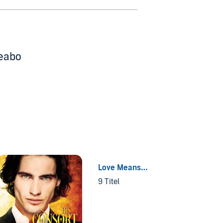
beabo
Love Means…
9 Titel