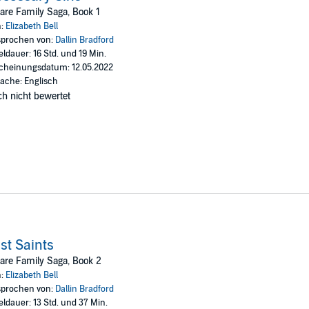
are Family Saga, Book 1
n:
Elizabeth Bell
e Family Saga quartet. If you like character-rich dramas, vivid period detai
prochen von:
Dallin Bradford
ns of
The Thorn Birds
and
Outlander
.
eldauer: 16 Std. und 19 Min.
cheinungsdatum: 12.05.2022
ache: Englisch
h nicht bewertet
st Saints
are Family Saga, Book 2
n:
Elizabeth Bell
prochen von:
Dallin Bradford
eldauer: 13 Std. und 37 Min.