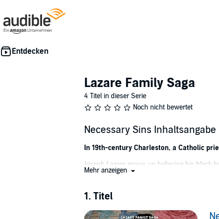
Lazare Family Saga
4 Titel in dieser Serie
Noch nicht bewertet
Necessary Sins Inhaltsangabe
In 19th-century Charleston, a Catholic prie
Joseph Lazare grows up believing his black h
Mehr anzeigen
Joseph allows racial prejudice to limit his fut
When he meets Tessa Conley, a devout Irish 
1. Titel
conceal his true feelings as Tessa marries a
Ne
Acting on their love could ruin Joseph and T