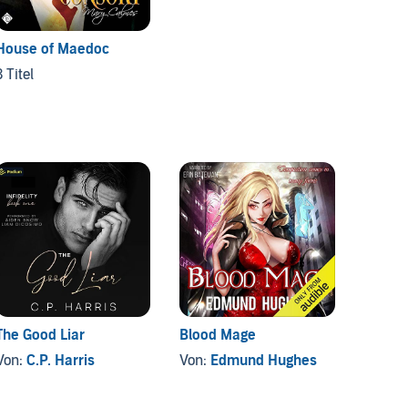
House of Maedoc
Texas 
3 Titel
3 Titel
The Good Liar
Blood Mage
Island
Spring
Von:
C.P. Harris
Von:
Edmund Hughes
Von:
S