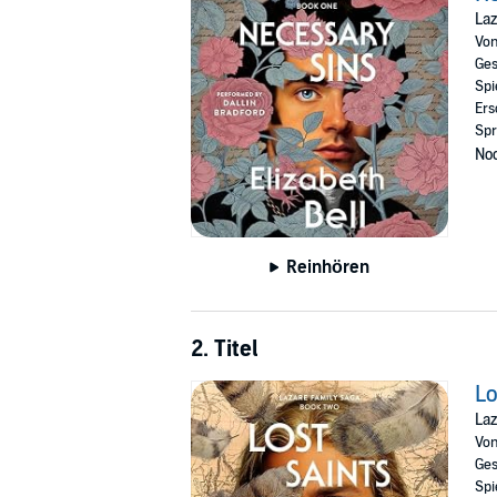
there be hell to pay?
Laz
Vo
Necessary Sins
is the first book in the Lazar
Ges
swept away by this epic series, perfect for fa
Spi
Ers
©2019 Jennifer Becker (P)2026 Elizabeth Bell
Spr
Noc
Reinhören
2. Titel
Lo
Laz
Vo
Ges
Spi