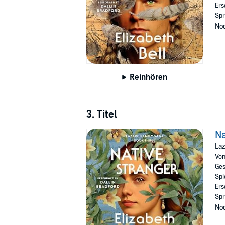
Ers
Spr
Noc
Reinhören
3. Titel
Na
Laz
Vo
Ges
Spi
Ers
Spr
Noc