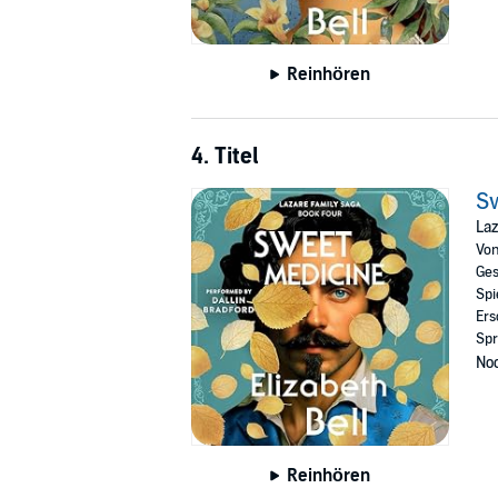
Reinhören
4. Titel
S
Laz
Vo
Ges
Spi
Ers
Spr
Noc
Reinhören