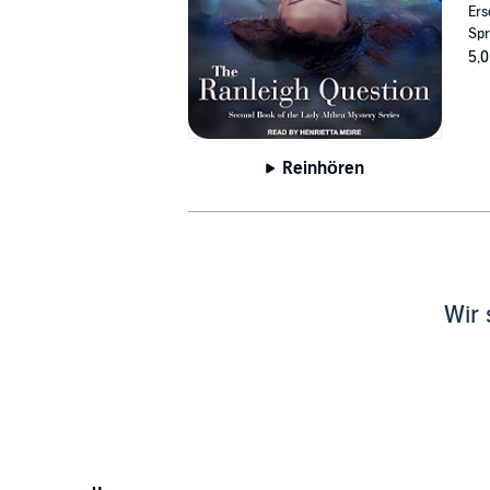
Ers
Spr
5,0
Reinhören
Wir 