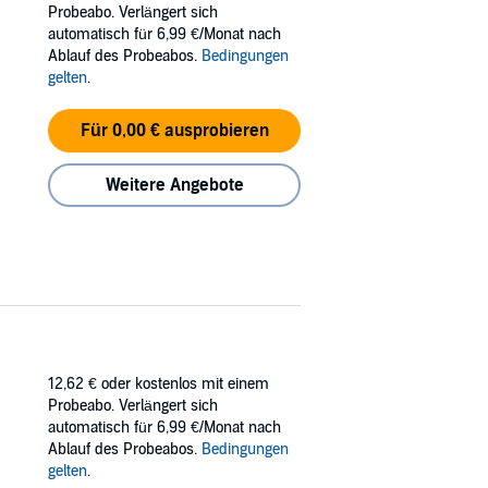
Probeabo. Verlängert sich
ened library - where the masked Richmond
automatisch für 6,99 €/Monat nach
Ablauf des Probeabos.
Bedingungen
gelten
.
Für 0,00 € ausprobieren
Weitere Angebote
12,62 €
oder kostenlos mit einem
Probeabo. Verlängert sich
automatisch für 6,99 €/Monat nach
Ablauf des Probeabos.
Bedingungen
gelten
.