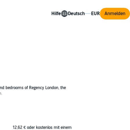
Hilfe
Anmelden
rs and bedrooms of Regency London, the
m.
er pretty face. But her own scientific
for the Richmond Thief. The theft of her
12,62 €
oder kostenlos mit einem