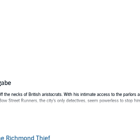
gabe
ff the necks of British aristocrats. With his intimate access to the parlo
Bow Street Runners, the city's only detectives, seem powerless to stop hi
dy Althea Trent is introduced to the upper-class social scene as yet anoth
 of Bow Street with the enigmatic Duke of Norwich propel her into the hunt 
y harden Althea's resolve to find answers to the thief's identity.
e Richmond Thief