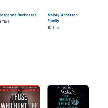
Desperate Duchesses
Malory-Anderson
Kitty 
Family
Myster
9 Titel
10 Titel
14 Tite