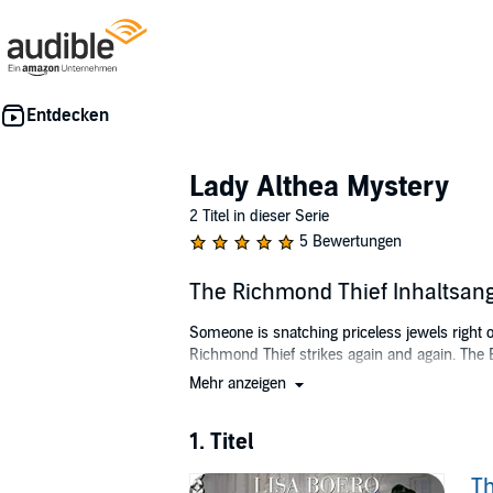
Lady Althea Mystery
2 Titel in dieser Serie
5 Bewertungen
The Richmond Thief Inhaltsan
Someone is snatching priceless jewels right o
Richmond Thief strikes again and again. The 
Mehr anzeigen
Enter Althea, lady scientist.
As the young widow of a country gentleman, La
1. Titel
inquiries and an invitation to act as an agent
host's diamonds and two potential murders onl
Th