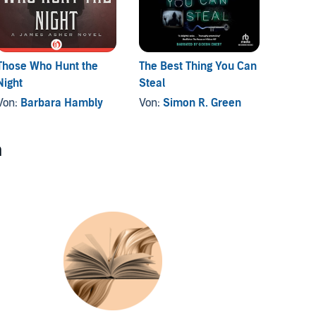
Those Who Hunt the
The Best Thing You Can
Secret
Night
Steal
Forgot
Von:
Barbara Hambly
Von:
Simon R. Green
Von:
He
n