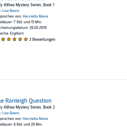
ents with the law and the mysterious duke inexorably lead her to a dark
y Althea Mystery Series, Book 1
n:
Lisa Boero
prochen von:
Henrietta Meire
eldauer: 7 Std. und 15 Min.
cheinungsdatum: 26.03.2019
ache: Englisch
3 Bewertungen
e Ranleigh Question
y Althea Mystery Series, Book 2
n:
Lisa Boero
prochen von:
Henrietta Meire
eldauer: 6 Std. und 26 Min.