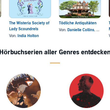
The Wisteria Society of
Tödliche Antiquitäten
Lady Scoundrels
Von:
Danielle Collins
, und andere
Von:
India Holton
Hörbuchserien aller Genres entdecke