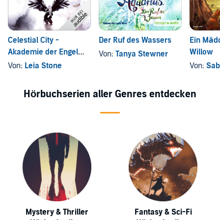
Celestial City -
Der Ruf des Wassers
Ein Mäd
Akademie der Engel
Willow
Von:
Tanya Stewner
Jahr 1
Von:
Leia Stone
Von:
Sab
Hörbuchserien aller Genres entdecken
Mystery & Thriller
Fantasy & Sci-Fi