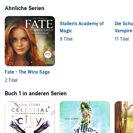
Ähnliche Serien
Stallen's Academy of
Die Schu
Magic
Vampire
9 Titel
11 Titel
Fate - The Winx Saga
2 Titel
Buch 1 in anderen Serien