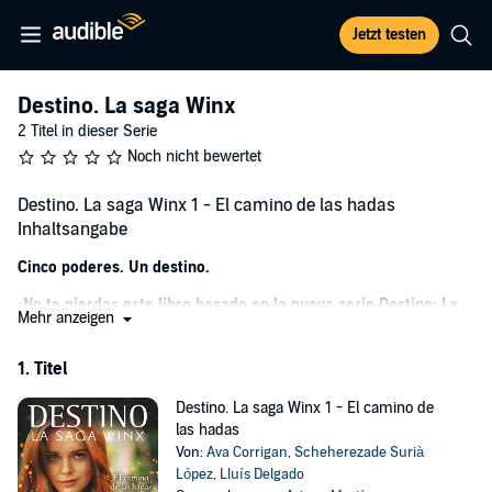
Jetzt testen
Destino. La saga Winx
2 Titel in dieser Serie
Noch nicht bewertet
Destino. La saga Winx 1 - El camino de las hadas
Inhaltsangabe
Cinco poderes. Un destino.
¡No te pierdas este libro basado en la nueva serie Destino: La
Mehr anzeigen
Saga Winx. ¡Ya disponible en Netflix!
Los estudiantes del Otro Mundo acuden a la Escuela Internacional
1. Titel
Alfea para formarse, aprender magia y descubrir cómo controlar
sus poderes. Dentro del castillo del colegio, cinco alumnas que no se
Destino. La saga Winx 1 - El camino de
conocen de nada deberán compartir habitación.
las hadas
Von:
Ava Corrigan
,
Scheherezade Surià
AISHA
es una chica atlética y superdotada, cuyo control sobre el
López
,
Lluís Delgado
agua es la envidia de sus compañeras.