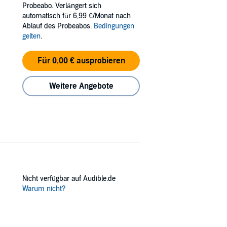
Probeabo. Verlängert sich
automatisch für 6,99 €/Monat nach
e Ruhe währt nicht lang: Als sie im Restaurant
Ablauf des Probeabos.
Bedingungen
ppt sich schnell als heimtückischer Giftmord.
gelten
.
lig viele seltsame Unfälle gegeben hat. Reiner
Für 0,00 € ausprobieren
em Richtspruch, der leider ganz schön
Weitere Angebote
iche stolpert und im Graben landet. Gitte
der Beerdigung beauftragt wird, fühlt sich
 in der Vergangenheit gräbt, desto größer
Nicht verfügbar auf Audible.de
Warum nicht?