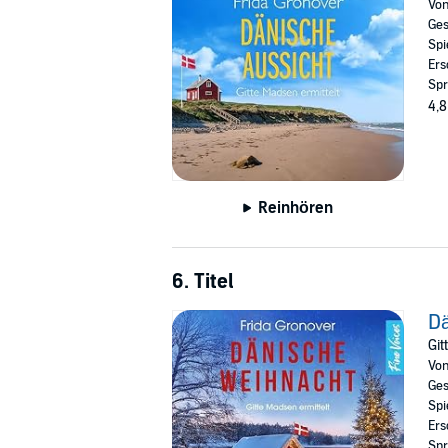
Vo
Ges
Spi
Ers
Spr
4,8
Reinhören
6. Titel
D
Git
Vo
Ges
Spi
Ers
Spr