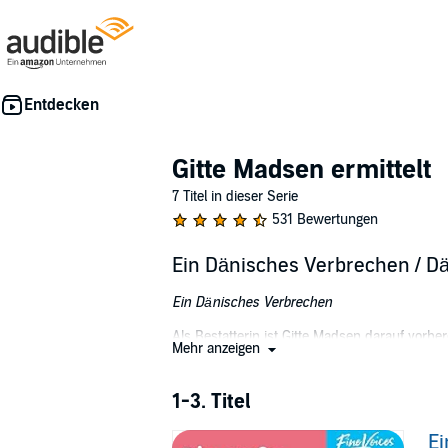
Gitte Madsen ermittelt
7 Titel in dieser Serie
531 Bewertungen
Ein Dänisches Verbrechen / Dä
Ein Dänisches Verbrechen
Als Bestatterin ist Gitte Madsen darauf vorbe
Mehr anzeigen
patente Halbdänin aus dem Konzept. Schon auf
selben Abend tot vor Gittes Tür liegt, kann k
spielt Gittes Vater, der zwanzig Jahre zuvo
1-3. Titel
Geheimnissen des idyllischen Urlaubsortes a
Ei