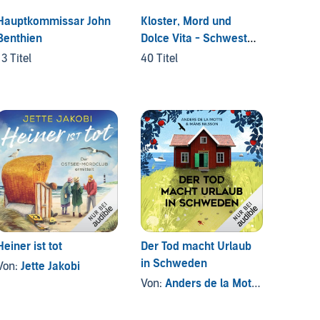
Hauptkommissar John
Kloster, Mord und
Anna u
Benthien
Dolce Vita - Schwester
Commis
Isabella ermittelt
Toskan
13 Titel
40 Titel
11 Titel
Heiner ist tot
Der Tod macht Urlaub
SØG. D
in Schweden
See
Von:
Jette Jakobi
Von:
Anders de la Motte
, und ander
Von:
Je