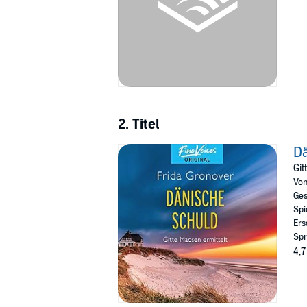
2. Titel
D
Git
Vo
Ges
Spi
Ers
Spr
4,7