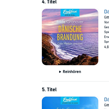
4. Titel
D
Git
Vo
Ges
Spi
Ers
Spr
4,8
Reinhören
5. Titel
Dä
Git