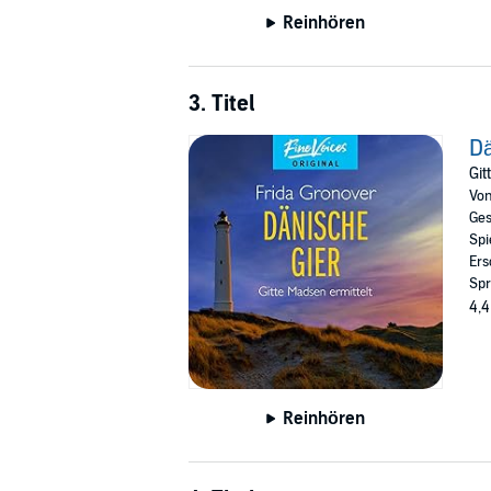
Reinhören
3. Titel
Dä
Git
Vo
Ges
Spi
Ers
Spr
4,4
Reinhören