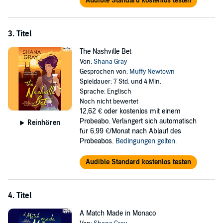
Audible Standard kostenlos testen
©2019 Shana Gray (P)2019 Insatiable Press
3. Titel
The Nashville Bet
Von:
Shana Gray
Gesprochen von:
Muffy Newtown
Spieldauer: 7 Std. und 4 Min.
Sprache: Englisch
Noch nicht bewertet
12,62 €
oder kostenlos mit einem
Probeabo. Verlängert sich automatisch
Reinhören
für 6,99 €/Monat nach Ablauf des
Probeabos.
Bedingungen gelten
.
Audible Standard kostenlos testen
4. Titel
A Match Made in Monaco