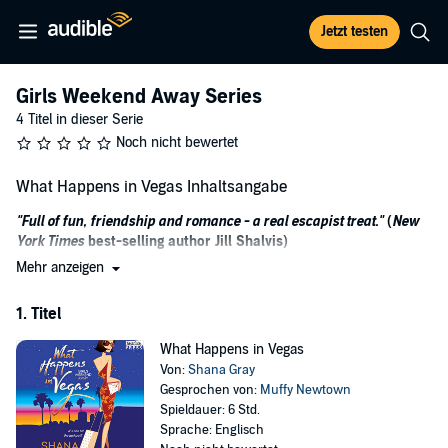
Jetzt testen
Girls Weekend Away Series
4 Titel in dieser Serie
Noch nicht bewertet
What Happens in Vegas Inhaltsangabe
"Full of fun, friendship and romance - a real escapist treat."
(
New
York Times
best-selling author Jill Shalvis)
Mehr anzeigen
In the first warm, funny, and romantic novel in the Girls
Weekend Away series, four best friends embark on the ultimate
1. Titel
girls' getaway filled with hijinks and a sprinkling of romance.
For any fan of
Bridesmaids
and
Sex and the City
and fans of Jo
What Happens in Vegas
Watson, Lauren Layne, Joanna Bolouri, and Cate Woods.
Von:
Shana Gray
When the cop...
Gesprochen von:
Muffy Newtown
Spieldauer: 6 Std.
Tough-as-nails detective Bonni Connolly is on a girls' getaway in
Sprache: Englisch
Vegas with her friends, when Lady Luck shines on her. Seizing the