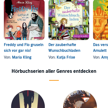
Freddy und Flo gruseln
Der zauberhafte
Das ver
sich vor gar nix!
Wunschbuchladen
Amulett
Von:
Maria Kling
Von:
Katja Frixe
Von:
Amy B
Hörbuchserien aller Genres entdecken