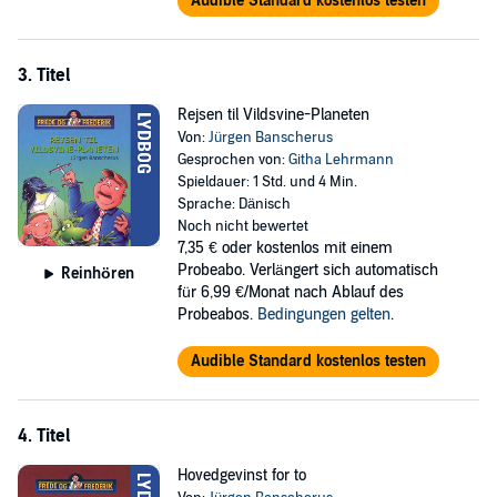
Audible Standard kostenlos testen
3. Titel
Rejsen til Vildsvine-Planeten
Von:
Jürgen Banscherus
Gesprochen von:
Githa Lehrmann
Spieldauer: 1 Std. und 4 Min.
Sprache: Dänisch
Noch nicht bewertet
7,35 €
oder kostenlos mit einem
Probeabo. Verlängert sich automatisch
Reinhören
für 6,99 €/Monat nach Ablauf des
Probeabos.
Bedingungen gelten
.
Audible Standard kostenlos testen
4. Titel
Hovedgevinst for to