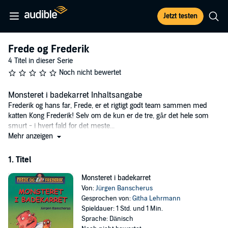
Jetzt testen
Frede og Frederik
4 Titel in dieser Serie
Noch nicht bewertet
Monsteret i badekarret Inhaltsangabe
Frederik og hans far, Frede, er et rigtigt godt team sammen med
katten Kong Frederik! Selv om de kun er de tre, går det hele som
smurt - i hvert fald for det meste...
Mehr anzeigen
En dag står der pludselig en kæmpestor kalkun uden for Frede og
Frederiks dør. Da Frederik er glad for sin kat, Kong Frederik, og for
1. Titel
alle andre dyr, inviterer han selvfølgelig kalkunen indenfor. Den kan
jo bo på værelset indtil videre.
Monsteret i badekarret
Von:
Jürgen Banscherus
Sådan gik det til, at Frederik og Fredes degligdag i løbet af ingen tid
Gesprochen von:
Githa Lehrmann
brød fuldstændig sammen.
Spieldauer: 1 Std. und 1 Min.
Sprache: Dänisch
©2017 Lindhardt og Ringhof (P)2017 Lindhardt og Ringhof