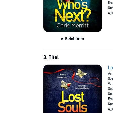
Ers
Spr
4,0
Reinhören
3. Titel
Lo
An 
(De
Vo
Ges
Spi
Ers
Spr
4,0