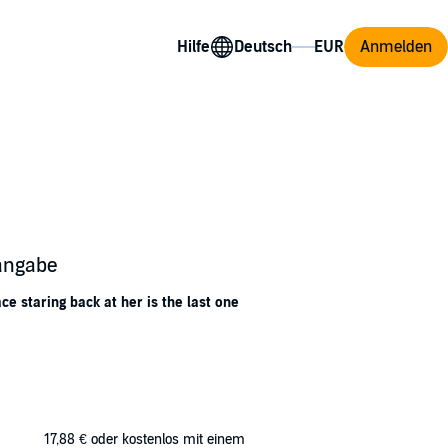
Hilfe
Anmelden
sangabe
e staring back at her is the last one
ity to a previous case. Noticing the cable-tie
outh - the metal ball which choked her to
 in her throat. But Kim’s murderer was caught
17,88 €
oder kostenlos mit einem