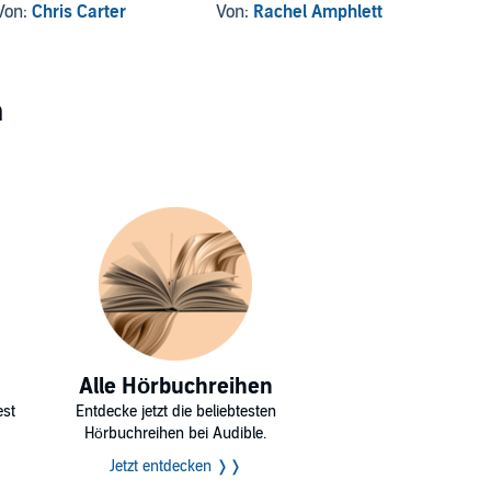
Von:
Chris Carter
Von:
Rachel Amphlett
Von:
K
n
Alle Hörbuchreihen
est
Entdecke jetzt die beliebtesten
Hörbuchreihen bei Audible.
Jetzt entdecken ❭❭