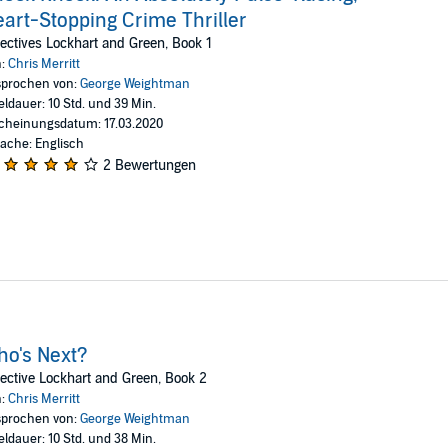
g man? And what connects the two victims? Fearing that he’s dealing with a
art-Stopping Crime Thriller
t into the perpetrator’s mind. Tough and smart, Lexi will stop at nothing t
ectives Lockhart and Green, Book 1
n:
Chris Merritt
 finds a clue online leading to the killer. Dan’s team aren’t convinced, but
prochen von:
George Weightman
n her own. Convinced that she’s on to something, she puts herself in unthin
eldauer: 10 Std. und 39 Min.
?
cheinungsdatum: 17.03.2020
ache: Englisch
 Hunter will love this thrilling new series from Chris Merritt. From an exp
2 Bewertungen
o's Next?
ective Lockhart and Green, Book 2
n:
Chris Merritt
prochen von:
George Weightman
eldauer: 10 Std. und 38 Min.