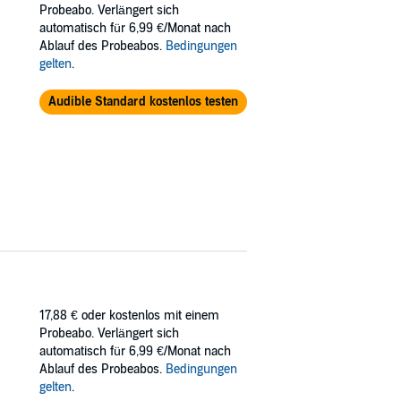
 psychopathic serial killer, Dan calls in
Probeabo. Verlängert sich
o hunt down the man responsible for the
automatisch für 6,99 €/Monat nach
Ablauf des Probeabos.
Bedingungen
gelten
.
 in pushing Lexi away from the investigation,
kable danger...but can Dan piece together the
Audible Standard kostenlos testen
losive start to a heart-stopping finale, you
17,88 €
oder kostenlos mit einem
Probeabo. Verlängert sich
automatisch für 6,99 €/Monat nach
Ablauf des Probeabos.
Bedingungen
gelten
.