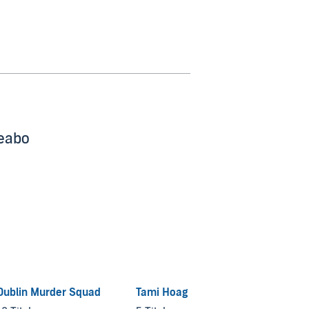
beabo
Dublin Murder Squad
Tami Hoag
A Red
Myste