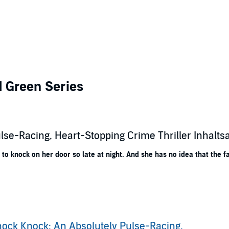
d Green Series
lse-Racing, Heart-Stopping Crime Thriller Inhalt
 knock on her door so late at night. And she has no idea that the fac
y London street to investigate Natasha’s death, he’s startled by the similar
s wedding finger, Dan already knows what he will find if he looks in her m
 victim and is certain that he will strike again.
me position in a run-down hotel across the city - an identical silver ball
ock Knock: An Absolutely Pulse-Racing,