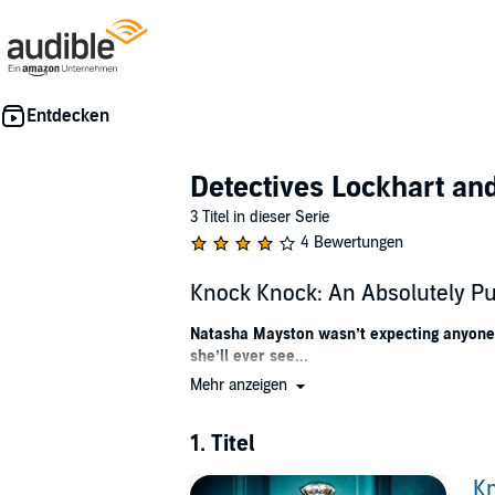
Detectives Lockhart an
3 Titel in dieser Serie
4 Bewertungen
Knock Knock: An Absolutely Pu
Natasha Mayston wasn’t expecting anyone to
she’ll ever see...
Mehr anzeigen
As Detective Dan Lockhart is called to a wealth
restraints and the tiny scratches on Natasha’
death. He knows Natasha isn’t the killer’s first
1. Titel
Months earlier, Kim Hardy was found in the sa
Kn