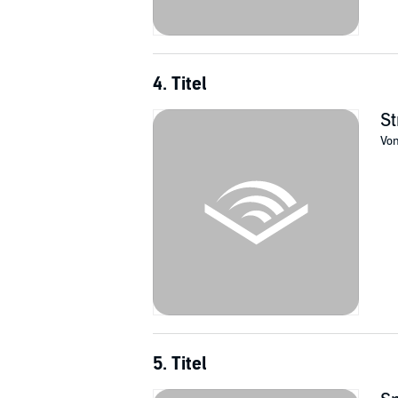
4. Titel
St
Vo
5. Titel