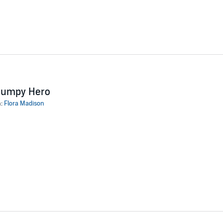
rumpy Hero
n:
Flora Madison