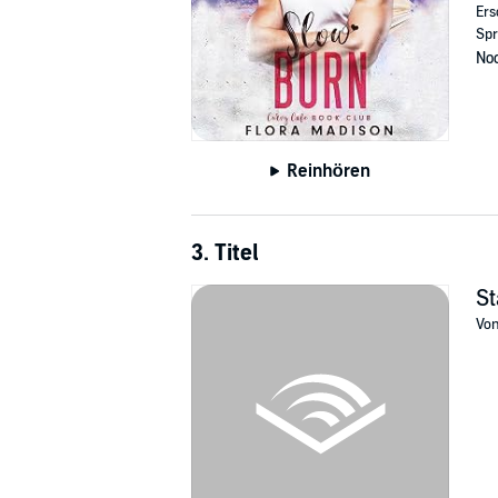
Ers
Spr
Noc
Reinhören
3. Titel
St
Vo