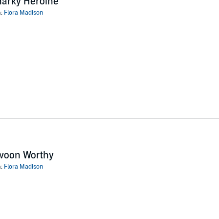
arky Heroine
n:
Flora Madison
woon Worthy
n:
Flora Madison