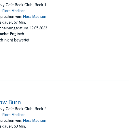
cher, my time management skills for relationships have always fallen shor
vy Cafe Book Club, Book 1
k losing her forever, and that's a risk I'm not willing to take.
n:
Flora Madison
prochen von:
Flora Madison
nd spicy curvy woman girl romances featuring alphas with hearts of gold,
eldauer: 57 Min.
are interconnected. As always, these stories are steamy, but safe! There's 
cheinungsdatum: 12.05.2023
 short stories for your coffee break, or when you need a quick high heat es
ache: Englisch
h nicht bewertet
low Burn
vy Cafe Book Club, Book 2
n:
Flora Madison
prochen von:
Flora Madison
eldauer: 53 Min.