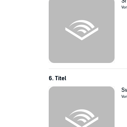
Sn
Vo
6. Titel
S
Vo