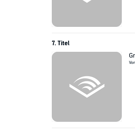
7. Titel
G
Vo