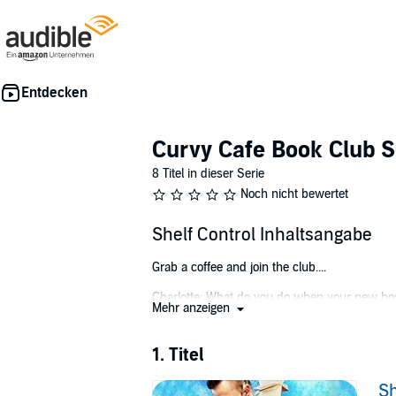
Curvy Cafe Book Club S
8 Titel in dieser Serie
Noch nicht bewertet
Shelf Control Inhaltsangabe
Grab a coffee and join the club....
Charlotte: What do you do when your new bos
Mehr anzeigen
harmless. Taking action to make him notice 
As if being new in town isn't hard enough. Th
1. Titel
want him?
Sh
Theo: Charlotte Ramsay is the woman I've been