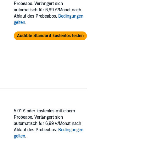
Probeabo. Verlängert sich
t. Women don't understand that my work is my
automatisch für 6,99 €/Monat nach
Ablauf des Probeabos.
Bedingungen
 and the women they can't resist. While they
gelten
.
no cheating or cliffhangers. Just a swoon-
cape to listen to.
Audible Standard kostenlos testen
5,01 €
oder kostenlos mit einem
Probeabo. Verlängert sich
automatisch für 6,99 €/Monat nach
Ablauf des Probeabos.
Bedingungen
gelten
.