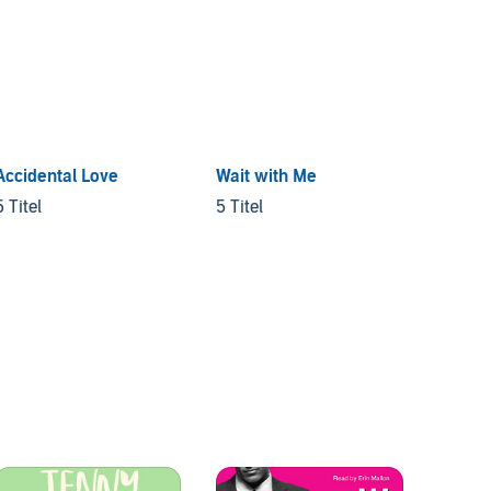
Accidental Love
Wait with Me
5 Titel
5 Titel
Morall
3 Titel