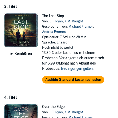
3. Titel
The Last Stop
Von:
L.T. Ryan
,
K.M. Rought
Gesprochen von:
Michael Kramer
,
Andrea Emmes
Spieldauer: 7 Std. und 28 Min.
Sprache: Englisch
Noch nicht bewertet
13,89 €
oder kostenlos mit einem
Reinhören
Probeabo. Verlängert sich automatisch
für 6,99 €/Monat nach Ablauf des
Probeabos.
Bedingungen gelten
.
Audible Standard kostenlos testen
4. Titel
Over the Edge
Von:
L.T. Ryan
,
K.M. Rought
Gesprochen von:
Michael Kramer
,