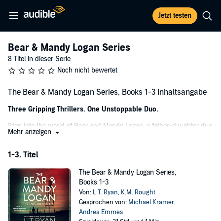
Jetzt testen
Bear & Mandy Logan Series
8 Titel in dieser Serie
Noch nicht bewertet
The Bear & Mandy Logan Series, Books 1-3 Inhaltsangabe
Three Gripping Thrillers. One Unstoppable Duo.
Step into the world of Bear and Mandy Logan, a father-daughter duo
Mehr anzeigen
bound by loyalty, survival, and a shared past shadowed by danger.
From Wall Street Journal bestselling author L.T. Ryan and K.M.
1-3. Titel
Rought, these first three pulse-pounding thrillers take you across
small towns and forgotten communities, where mysteries run deep
The Bear & Mandy Logan Series,
and justice is anything but simple.
Books 1-3
In
Close to Home
, Bear and Mandy attempt to leave their tumultuous
Von:
L.T. Ryan
,
K.M. Rought
past behind in a quiet town in upstate New York. But when human
Gesprochen von:
Michael Kramer
,
remains are unearthed in their backyard, they uncover a decades-
Andrea Emmes