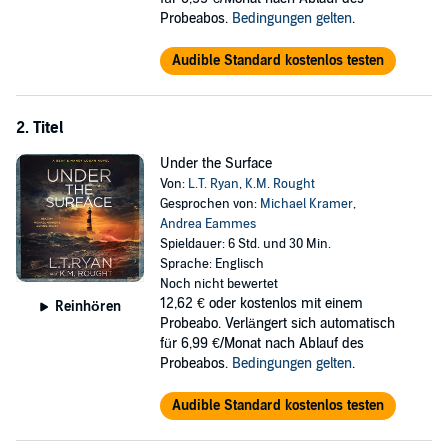
Probeabos.
Bedingungen gelten
.
©2021, 2022 Liquid Mind Media (P)2025 Liquid Mind Media
Audible Standard kostenlos testen
2. Titel
Under the Surface
Von:
L.T. Ryan
,
K.M. Rought
Gesprochen von:
Michael Kramer
,
Andrea Eammes
Spieldauer: 6 Std. und 30 Min.
Sprache: Englisch
Noch nicht bewertet
12,62 €
oder kostenlos mit einem
Reinhören
Probeabo. Verlängert sich automatisch
für 6,99 €/Monat nach Ablauf des
Probeabos.
Bedingungen gelten
.
Audible Standard kostenlos testen