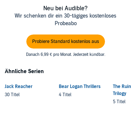
Neu bei Audible?
Wir schenken dir ein 30-tägiges kostenloses
Probeabo
Probiere Standard kostenlos aus
Danach 6,99 € pro Monat. Jederzeit kündbar.
Ähnliche Serien
Jack Reacher
Bear Logan Thrillers
The Rui
Trilogy
30 Titel
4 Titel
5 Titel