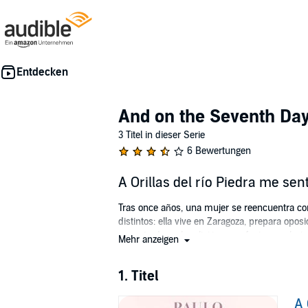
And on the Seventh Day
3 Titel in dieser Serie
6 Bewertungen
A Orillas del río Piedra me sen
Tras once años, una mujer se reencuentra con
distintos: ella vive en Zaragoza, prepara opo
encontrado en la religión un refugio para hui
Mehr anzeigen
A orillas del río Piedra me senté y lloré
es una 
mundo.
1. Titel
Please note: This audiobook is in Latin A
A 