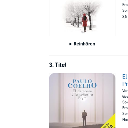
Ers
Spr
3,5
Reinhören
3. Titel
El
P
Vo
Ges
Spi
Ers
Spr
Noc