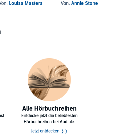
Von:
Louisa Masters
Von:
Annie Stone
Von:
O
n
Alle Hörbuchreihen
est
Entdecke jetzt die beliebtesten
Hörbuchreihen bei Audible.
Jetzt entdecken ❭❭