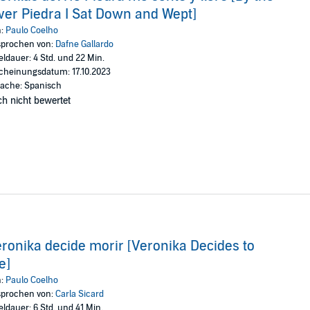
ver Piedra I Sat Down and Wept]
n:
Paulo Coelho
prochen von:
Dafne Gallardo
eldauer: 4 Std. und 22 Min.
cheinungsdatum: 17.10.2023
ache: Spanisch
h nicht bewertet
ronika decide morir [Veronika Decides to
e]
n:
Paulo Coelho
prochen von:
Carla Sicard
eldauer: 6 Std. und 41 Min.