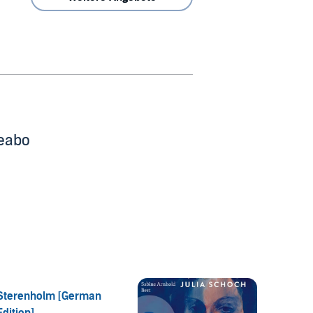
beabo
Sterenholm [German
Glücks
Edition]