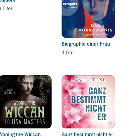
4 Titel
9 Titel
Biographie einer Frau
3 Titel
Wooing the Wiccan
Ganz bestimmt nicht er
Der We