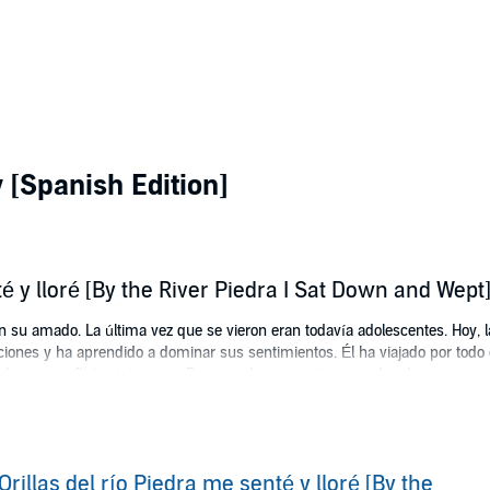
 [Spanish Edition]
té y lloré [By the River Piedra I Sat Down and Wep
 su amado. La última vez que se vieron eran todavía adolescentes. Hoy, 
siciones y ha aprendido a dominar sus sentimientos. Él ha viajado por todo
r de sus conflictos interiores. Pero en el reencuentro, a ambos los unirá u
novela sobre el amor y la esencia de la vida, porque las historias de amor
merican Spanish.
Orillas del río Piedra me senté y lloré [By the