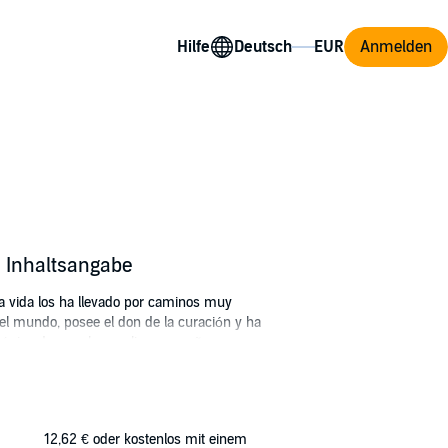
Hilfe
Anmelden
t] Inhaltsangabe
la vida los ha llevado por caminos muy
 el mundo, posee el don de la curación y ha
n único deseo: el cumplir sus sueños.
 encierran en sí todos los secretos del
12,62 €
oder kostenlos mit einem