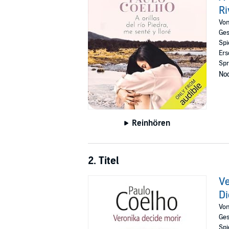
©1994 Paulo Coelho (P)2023 Audible Inc.
Ri
Vo
Ges
Spi
Ers
Spr
Noc
Reinhören
2. Titel
Ve
Di
Vo
Ges
Spi