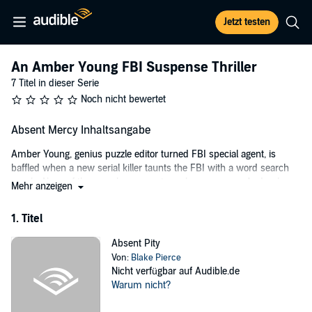
Jetzt testen
An Amber Young FBI Suspense Thriller
7 Titel in dieser Serie
Noch nicht bewertet
Absent Mercy Inhaltsangabe
Amber Young, genius puzzle editor turned FBI special agent, is
baffled when a new serial killer taunts the FBI with a word search
puzzle. None of the searches seem to make any sense. And unless
Mehr anzeigen
she can figure it out soon, time is running out to save his next
victim’s life.
1. Titel
“A masterpiece of thriller and mystery.”—Books and Movie Reviews,
Absent Pity
Roberto Mattos (re Once Gone)
Von:
Blake Pierce
Nicht verfügbar auf Audible.de
ABSENT MERCY is book #4 in a long-anticipated new series by #1
Warum nicht?
bestseller and USA Today bestselling author Blake Pierce, whose
bestseller Once Gone (a free download) has received over 7,000 five