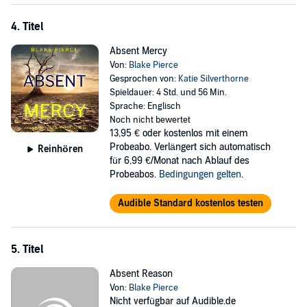
guessing, yet trying to put the pieces together, Pierce is your
author!”—Reader review (Her Last Wish)
4. Titel
“A typical Blake Pierce twisting, turning, roller coaster ride suspense
Absent Mercy
thriller. Will have you turning the pages to the last sentence of the
Von:
Blake Pierce
last chapter!!!”—Reader review (City of Prey)
Gesprochen von:
Katie Silverthorne
Spieldauer: 4 Std. und 56 Min.
©2023 Blake Pierce (P)2023 Blake Pierce
Sprache: Englisch
Noch nicht bewertet
13,95 €
oder kostenlos mit einem
Probeabo. Verlängert sich automatisch
Reinhören
für 6,99 €/Monat nach Ablauf des
Probeabos.
Bedingungen gelten
.
Audible Standard kostenlos testen
5. Titel
Absent Reason
Von:
Blake Pierce
Nicht verfügbar auf Audible.de