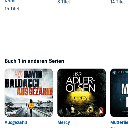
Krimi
8 Titel
14 Titel
15 Titel
Buch 1 in anderen Serien
Ausgezählt
Mercy
Mutterli