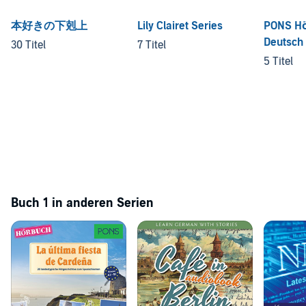
本好きの下剋上
Lily Clairet Series
PONS Hö
Deutsch 
30 Titel
7 Titel
Fremdsp
5 Titel
Buch 1 in anderen Serien