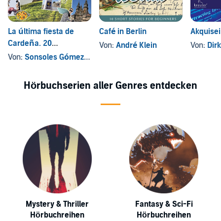
La última fiesta de
Café in Berlin
Akquise
Cardeña. 20
Von:
André Klein
Von:
Dir
landestypische
Von:
Sonsoles Gómez Cabornero
Kurzgeschichten zum
Spanischlernen
Hörbuchserien aller Genres entdecken
Mystery & Thriller
Fantasy & Sci-Fi
Hörbuchreihen
Hörbuchreihen