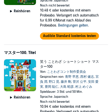
Sprache: Japanisch
Noch nicht bewertet
10,48 €
oder kostenlos mit einem
Reinhören
Probeabo. Verlängert sich automatisch
für 6,99 €/Monat nach Ablauf des
Probeabos.
Bedingungen gelten
.
Audible Standard kostenlos testen
マスター100. Titel
笑う ことわざ ショートショート マス
ター100
Von:
ことわざコント制作委員会
Gesprochen von:
青野 早恵
,
西村 健志
,
宮
負 潤
,
野口 晃
,
藤井 剛
,
菅沢 公平
,
安田 愛
実
,
豊岡 聡仁
,
大島 昭彦
,
村上 めぐみ
Spieldauer: 3 Std. und 50 Min.
Sprache: Japanisch
Reinhören
Noch nicht bewertet
10,94 €
oder kostenlos mit einem
Probeabo. Verlängert sich automatisch