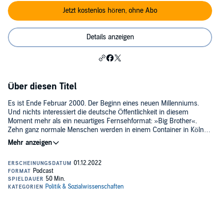
Jetzt kostenlos hören, ohne Abo
Details anzeigen
Über diesen Titel
Es ist Ende Februar 2000. Der Beginn eines neuen Millenniums.
Und nichts interessiert die deutsche Öffentlichkeit in diesem
Moment mehr als ein neuartiges Fernsehformat: »Big Brother«.
Zehn ganz normale Menschen werden in einem Container in Köln-
Hürth eingeschlossen und rund um die Uhr von Kameras
beobachtet. Dieses »Menschenexperiment« sorgt für Empörung,
gleichzeitig schauen Millionen zu, jeden Abend im deutschen
Fernsehen. »Big Brother« ist ein Ereignis – und die ganz normalen
Bewohner:innen werden innerhalb von nur wenigen Wochen zu
Megastars. Das Zeitalter von Reality TV beginnt mit einem Erdbeben,
dessen Nachwirkungen bis heute spürbar sind. Was das mit dem
Drachengame zu tun hat? Alles.