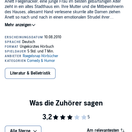
Anett Fliegenacker, eine junge Frau im besten gebärfähigen Alter
zieht in ein altes Stadthaus ein. Ihre Mutter und die Mitbewohnerin
des Hauses, allesamt Hand verlesene skurrile alte Damen ziehen
Anett so nach und nach in einen emotionalen Strudel ihrer
verkorksten Vergangenheit. Mehr als es der jungen Frau lieb ist.
Mit dem verschwinden des Mannes ihrer besten Freundin, taucht
auch noch ein schmieriger Privatschnüffler im
Volksmusikerverschnitt bei ihr auf, der sie auf fanatische Weise
verdächtigt, maßgeblich für das Verschwinden von Simon A.
Melzberg verantwortlich zu sein. Gemeinsam mit ihrer alten Liebe,
©2010 Roegelsnap Hörbücher (P)2010 Roegelsnap Hörbücher
einem viel zu gut aussehenden dauergrinsenden "biovegetarischem
Beziehungsschaden", der, wie sich herausstellt, viel mehr weiß als
er zu sagen bereit ist, versucht sie das Geheimnis des Hauses, und
Simons Verbleib zu lüften.
Literatur & Belletristik
Am relevantesten
Alle Sterne