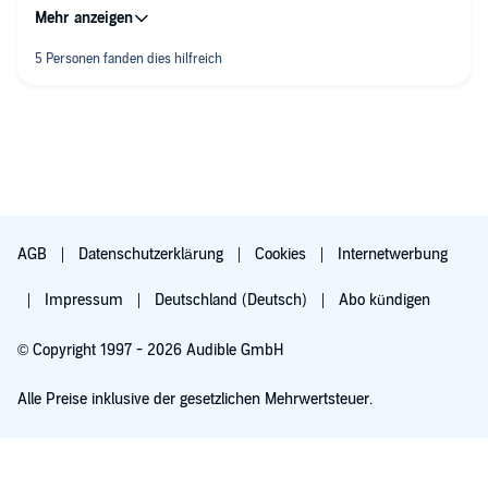
der Fahrt hören, aber da läuft man echt Gefahr, in einer Kurve
geradeaus zu fahren. Da fallen so Sätze wie: "Schweinefleisch
macht blöd, laßt Schweine Leben. Oder waren es die blöden
die man Leben lassen sollte. Intelligent und Mutig! (...) Ein
durchaus gelungener Auftritt und außergewöhnlich bis zum
Schluß!
AGB
Datenschutzerklärung
Cookies
Internetwerbung
Impressum
Deutschland (Deutsch)
Abo kündigen
© Copyright 1997 - 2026 Audible GmbH
Alle Preise inklusive der gesetzlichen Mehrwertsteuer.
Für 0,00 € ausprobieren