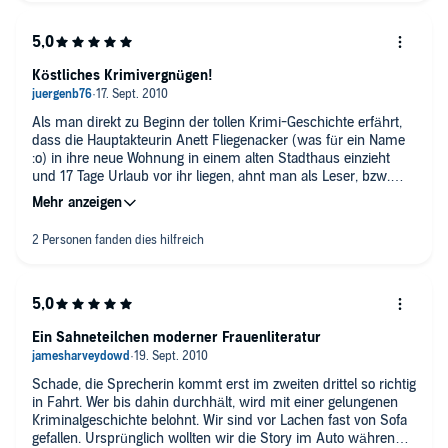
nicht im Vorlesen!
Köstliches Krimivergnügen!
Als man direkt zu Beginn der tollen Krimi-Geschichte erfährt,
dass die Hauptakteurin Anett Fliegenacker (was für ein Name
:o) in ihre neue Wohnung in einem alten Stadthaus einzieht
und 17 Tage Urlaub vor ihr liegen, ahnt man als Leser, bzw.
Hörer bereits, dass ihr eine turbulente Zeit bevorsteht und das
Haus irgendein spannendes Geheimnis birgt. Und: Ich wurde
nicht enttäuscht!
Auf spannende Weise gelingt es der Autorin, über die gesamte
Laufzeit zu fesseln. Der Stil hat mir sehr gefallen. Das Ganze
wird durch eine angenehme Sprechstimme von Frau Schinella
untermalt.
Ein Hörbuch für verregnete Herbsttage! Empfehlenswert!!
Ein Sahneteilchen moderner Frauenliteratur
Schade, die Sprecherin kommt erst im zweiten drittel so richtig
in Fahrt. Wer bis dahin durchhält, wird mit einer gelungenen
Kriminalgeschichte belohnt. Wir sind vor Lachen fast von Sofa
gefallen. Ursprünglich wollten wir die Story im Auto während