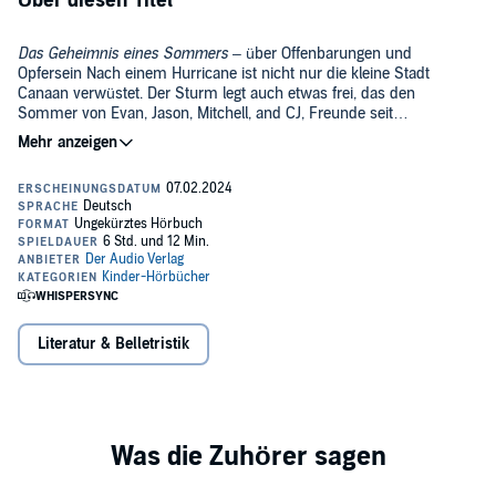
Über diesen Titel
Das Geheimnis eines Sommers
– über Offenbarungen und
Opfersein Nach einem Hurricane ist nicht nur die kleine Stadt
Canaan verwüstet. Der Sturm legt auch etwas frei, das den
Sommer von Evan, Jason, Mitchell, and CJ, Freunde seit
Kindertagen, für immer verändern wird: inmitten des Waldes finden
©2021 Julius Beltz Verlag GmbH & Co. (P)2023 DAV
sie einen Bunker. Es wird ihr Fort, ihr Rückzugsort. Hier teilen sie
ihre Geheimnisse. Besonders CJ sucht hier Schutz vor seinem
gewalttätigen Vater. Als eine Gruppe Jugendlicher das Fort erobern
will, wird aus einem Zufluchtsort für Spaß und Zusammenhalt ein
Zufluchtsort zum Überleben.
Literatur & Belletristik