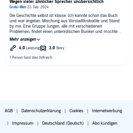
Wegen vieler ähnlicher Sprecher unübersichtlich
Die Geschichte selbst ist klasse. Ich kannte schon das Buch
und war angetan. Mischung aus Vorstadtkrokodile und Stand
by me. Eine Gruppe Jungen, alle mit verschiedenen
Problemen, findet einen unterirdischen Bunker und möchte
diesen geheim halten. Ihre Probleme werden im Verlauf der
Geschichte vertieft. Werte wie Freundschaft und Toleranz
werden hochgehalten, aber nicht auf penetrant erzieherische
Weise, sondern verpackt in einer spannenden Geschichte. Das
Hörbuch funktioniert für mich trotzdem nicht so richtig. Zuviele
ähnlich klingenden Sprecher, die für sich genommen alle gut
sind, aber in der Zahl das Einfinden in die Story erschweren.
Knifflig zu beurteilen.
AGB
Datenschutzerklärung
Cookies
Internetwerbung
Impressum
Deutschland (Deutsch)
Abo kündigen