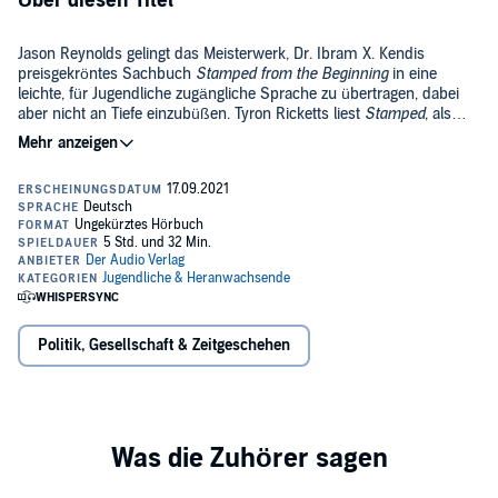
Über diesen Titel
Jason Reynolds gelingt das Meisterwerk, Dr. Ibram X. Kendis
preisgekröntes Sachbuch
Stamped from the Beginning
in eine
leichte, für Jugendliche zugängliche Sprache zu übertragen, dabei
aber nicht an Tiefe einzubüßen. Tyron Ricketts liest
Stamped
, als
würde ein Freund die Geschichte des Rassismus in Amerika
©2021 dtv Verlagsgesellschaft mbH & Co. KG (P)2021 DAV
erzählen.
Politik, Gesellschaft & Zeitgeschehen