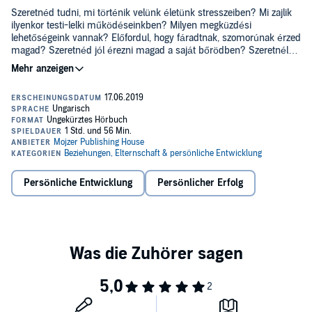
Szeretnéd tudni, mi történik velünk életünk stresszeiben? Mi zajlik
ilyenkor testi-lelki működéseinkben? Milyen megküzdési
lehetőségeink vannak? Előfordul, hogy fáradtnak, szomorúnak érzed
magad? Szeretnéd jól érezni magad a saját bőrödben? Szeretnél
örülni az életnek? Tarts velünk: kacagjunk, kocogjunk, lazítsunk!
©2013 Bagdy Emőke (P)2013 Mojzer-Kossuth Verlag
Persönliche Entwicklung
Persönlicher Erfolg