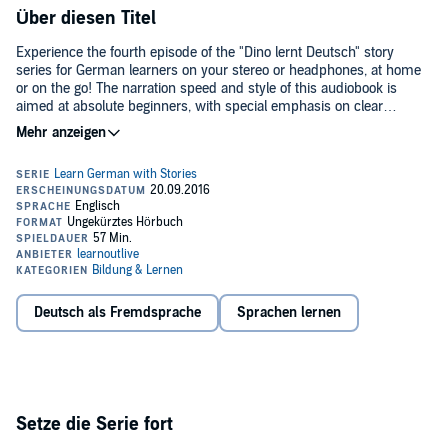
Über diesen Titel
Experience the fourth episode of the "Dino lernt Deutsch" story
series for German learners on your stereo or headphones, at home
or on the go! The narration speed and style of this audiobook is
aimed at absolute beginners, with special emphasis on clear
pronunciation, so that you can easily pause and repeat words and
phrases whenever you please.
Intermediate learners are invited to just sit back and immerse
themselves in the sounds and sights of Munich. Stroll over the
Oktoberfest with Dino, explore the lush "Englischer Garten", learn
about the legendary Bavaria Filmstudios, local dialect and much
more.
To maximize learning benefits, we recommend listening to this
audiobook together with a paperback or ebook edition of Learn
Deutsch als Fremdsprache
Sprachen lernen
German with Stories: Momente in München - 10 Short Stories for
Beginners.©2016 learnoutlive (P)2016 learnoutlive
Setze die Serie fort