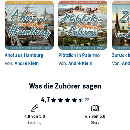
Ahoi aus Hamburg
Plötzlich in Palermo
Zurück i
Von:
André Klein
Von:
André Klein
Von:
And