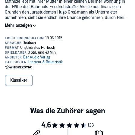
Mathilde lebt mit ihrer Mutter in einer kleinen Berliner Wohnung in
der Nähe des Bahnhofs Friedrichstraße. Als sie aus finanziellen
Gründen den Jurastudenten Hugo Großmann als Untermieter
aufnehmen, sieht sie endlich ihre Chance gekommen, durch Heirat
aus den ärmlichen Verhältnissen auszubrechen. Von ihrem eigenen
Ehrgeiz angetrieben, triezt sie den verträumten Hugo durch das
juristische Examen und verschafft ihm das Bürgermeisteramt in
einer nahe gelegenen Kleinstadt. Doch das Eheglück ist nur von
kurzer Dauer: Als Hugo plötzlich erkrankt und stirbt, ist Mathilde
wieder auf sich selbst zurückgeworfen.©Gemeinfrei (P)2015 DAV
Klassiker