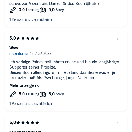
schweizer Akzent ein. Danke für das Buch @Patrik
Wow!
Ich verfolge Patrick seit Jahren online und bin ein langjähriger
Supporter seiner Projekte.
Dieses Buch allerdings ist mit Abstand das Beste was er je
produziert hat! Als Psychologe, junger Vater und
Selbstständiger bin ich regelmäßig mit Aufgaben konfrontiert,
die mich herausfordern.
Patricks Worte haben mich inspiriert, mich bewusster durchs
Leben zu bewegen und die Kraft für die Gestaltung meines
Glücks und meines Schicksals aus meinem Selbst zu
schöpfen.
Ich hoffe wir lernen uns irgendwann kennen und tauschen
unsere Gedanken aus lieber Patrick:)
Alles Gute für dich und deine Familie!