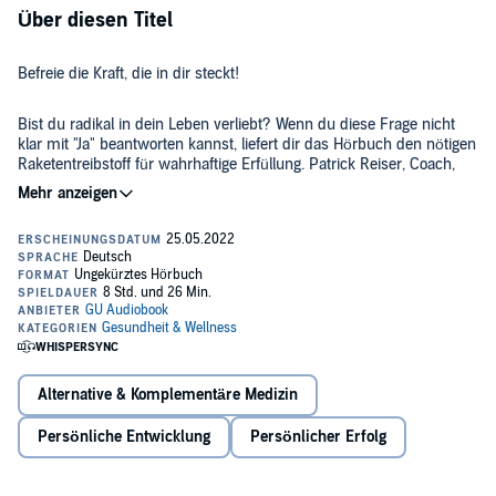
Über diesen Titel
Befreie die Kraft, die in dir steckt!
Bist du radikal in dein Leben verliebt? Wenn du diese Frage nicht
klar mit "Ja" beantworten kannst, liefert dir das Hörbuch den nötigen
Raketentreibstoff für wahrhaftige Erfüllung. Patrick Reiser, Coach,
Teacher und Experte für Bewusstsein, führt dich zu deiner tiefsten
Essenz und begleitet dich durch einen intensiven Prozess der
Transformation. Mit wertvollem Wissen und geführten Meditationen
Worauf wartest du noch?
zum Download lernst du, dein Leben in ein einzigartiges Meisterwerk
zu verwandeln und die freiste und erfüllteste Version deines Selbst
zu entdecken und zu leben. Lebensmeisterschaft bedeutet, eins mit
In deiner Audible-Bibliothek findest du für dieses Hörerlebnis eine
dem ureigenen Weg zu werden und sich ganz ans Leben zu
PDF-Datei mit zusätzlichem Material.
verschenken.
©2022 GRÄFE UND UNZER Verlag GmbH (P)2022 GRÄFE UND
UNZER Verlag GmbH
Alternative & Komplementäre Medizin
Persönliche Entwicklung
Persönlicher Erfolg