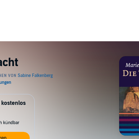
acht
 kostenlos
ch kündbar
ren