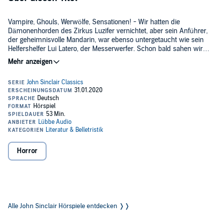
Vampire, Ghouls, Werwölfe, Sensationen! - Wir hatten die
Dämonenhorden des Zirkus Luzifer vernichtet, aber sein Anführer,
der geheimnisvolle Mandarin, war ebenso untergetaucht wie sein
Helfershelfer Lui Latero, der Messerwerfer. Schon bald sahen wir
uns wieder - als die Totenkopf-Gang des Mandarin London
terrorisierte!
Die CLASSICS-Reihe erzählt die Vorgeschichte: Wie alles begann
und John Sinclair zum berühmten Geisterjäger wurde.
©2020 Lübbe Audio (P)2020 Lübbe Audio
Horror
Alle John Sinclair Hörspiele entdecken ❭❭