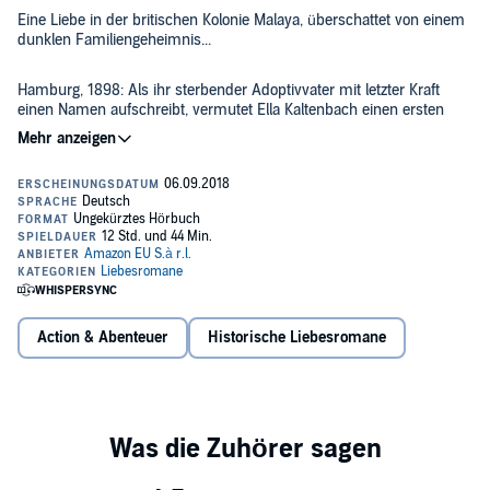
Eine Liebe in der britischen Kolonie Malaya, überschattet von einem
dunklen Familiengeheimnis...
Hamburg, 1898: Als ihr sterbender Adoptivvater mit letzter Kraft
einen Namen aufschreibt, vermutet Ella Kaltenbach einen ersten
Hinweis über ihre wahre Abstammung. Heißt so ihr leiblicher Vater
und was hat es mit den jahrelangen Zahlungen aus der britischen
Kolonie Malaya auf sich? Die junge Krankenschwester beschließt,
auf der Suche nach Antworten in das ferne Land zu reisen.
Die Spuren führen zur Kautschukplantage der Fosters. Dort gerät
Ella zwischen die Fronten der britischen Kolonialmacht und des
malaiischen Widerstandes, begegnet aber auch einer großen Liebe.
Doch es gibt jemanden, der vor nichts zurückschreckt, um die
Wahrheit über Ellas Wurzeln für immer im Dunkel des Regenwaldes
zu belassen...
>> Diese ungekürzte Hörbuch-Fassung genießt du exklusiv nur bei
Audible.
Action & Abenteuer
Historische Liebesromane
©2017 Amazon EU S.à r.l. (P)2018 Audible Studios