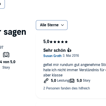
n
buch Hamburg HHV GmbH, Hamburg
Alle Sterne
Sehr schön 👍
gefiel mir rundum gut angenehme S
hate ich nicht immer Verständnis für
aber klasse