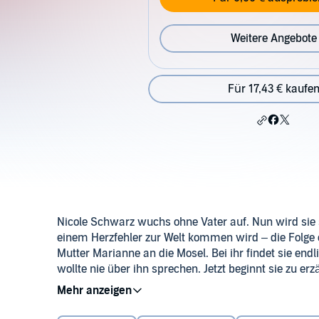
Weitere Angebote
Für 17,43 € kaufe
Nicole Schwarz wuchs ohne Vater auf. Nun wird sie 
einem Herzfehler zur Welt kommen wird – die Folge ei
Mutter Marianne an die Mosel. Bei ihr findet sie end
wollte nie über ihn sprechen. Jetzt beginnt sie zu e
französischen Grenze, von einer großen Liebe und vo
hinterlassen hat. Um das alles zu verstehen, macht s
Elena Wilms' warme Stimme macht Corina Bomanns