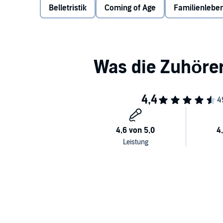
Belletristik
Coming of Age
Familienlebe
©2016 Ullstein Buchverlage, Berlin (P)2016 Hör