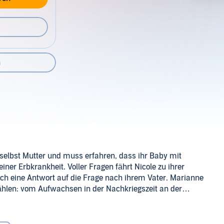
n
selbst Mutter und muss erfahren, dass ihr Baby mit
ner Erbkrankheit. Voller Fragen fährt Nicole zu ihrer
lich eine Antwort auf die Frage nach ihrem Vater. Marianne
rzählen: vom Aufwachsen in der Nachkriegszeit an der
n Ressentiments, die der Krieg auf beiden Seiten
ich Nicole auf die Suche nach ihrem Vater ...
 gefühlvolle Romane zu einem Hörgenuss.